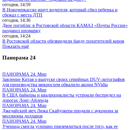
сегодня, 14:59
В Новочеркасске ищут водителя, который сбил ребенка и
сбежал с места ДТП
сегодня, 14:36
Двое погибли: в Ростовской области КАМАЗ «Почты России»
раздавил иномарку
сегодня, 14:24
В Ростовской области обезвредили банду похитителей коров
Показать ещё
Панорама
24
ПАНОРАМА 24. Мир
Завление Китая о выпуске своих серийных DUV-литографов
для производства микросхем обвалило акции NVidia
ПАНОРАМА 24. Мир
В США байкеры и квадроциклисты устроили беспредел на
дорогах Лонг-Айленда
ПАНОРАМА 24. Мир
Джедайский меч Люка Скайуокера продали с аукциона за
миллионы долларов
ПАНОРАМА 24. Мир
Ученица смогла успешно приземлиться после того, как ее