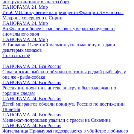
инструктор-пилот выпал за борт
ПАНОРАМА 24. Мир
ИноСМИ: покушение на президента Франции Эмманюэля
Макрона совершено в Сирии
ПАНОРАМА 24. Мир
Во Франции более 2 тыс. человек умерли за неделю от
аномального зноя
ПАНОРАМА 24. Мир
В Таиланде 11-летний мальчик угнал машину и задавил
девятерых монахов
Показать ещё
ПАНОРАМА 24. Вся Россия
Сахалинские рыбаки поймали полтонны редкой рыбы-фугу,
она же - рыба-собака
ПАНОРАМА 24. Вся Россия
Россиянин похитил в аптеке виагру и был задержан по
горячим следам
ПАНОРАМА 24. Вся Россия
Детей мигрантов обязали покинуть Россию по достижении
18-летия
ПАНОРАМА 24. Вся Россия
Медвежат-попрошаек удалили с трассы на Сахалине
ПАНОРАМА 24. Вся Россия
Жительница Приамурья подозревается в убийстве любимого