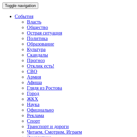
Toggle navigation
События
Власть
Общество
Острая ситуация
Политика
Образование
Культура
Скандалы
Прогноз
Отклик есть!
СВО
Армия
Афиша
Глядя из Ростова
Город
ЖКХ
Наука
Официально
Реклама
Спорт
Транспорт и дороги
Читаем. Смотрим. Играем