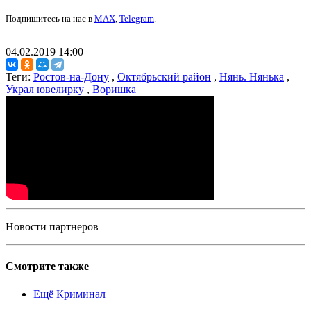
Подпишитесь на нас в
MAX
,
Telegram
.
04.02.2019 14:00
Теги:
Ростов-на-Дону
,
Октябрьский район
,
Нянь. Нянька
,
Украл ювелирку
,
Воришка
Новости партнеров
Смотрите также
Ещё Криминал