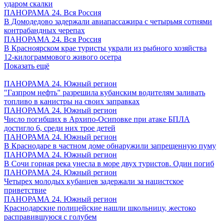
ударом скалки
ПАНОРАМА 24. Вся Россия
В Домодедово задержали авиапассажира с четырьмя сотнями
контрабандных черепах
ПАНОРАМА 24. Вся Россия
В Красноярском крае туристы украли из рыбного хозяйства
12-килограммового живого осетра
Показать ещё
ПАНОРАМА 24. Южный регион
"Газпром нефть" разрешила кубанским водителям заливать
топливо в канистры на своих заправках
ПАНОРАМА 24. Южный регион
Число погибших в Архипо-Осиповке при атаке БПЛА
достигло 6, среди них трое детей
ПАНОРАМА 24. Южный регион
В Краснодаре в частном доме обнаружили запрещенную пуму
ПАНОРАМА 24. Южный регион
В Сочи горная река унесла в море двух туристов. Один погиб
ПАНОРАМА 24. Южный регион
Четырех молодых кубанцев задержали за нацистское
приветствие
ПАНОРАМА 24. Южный регион
Краснодарские полицейские нашли школьницу, жестоко
расправившуюся с голубем