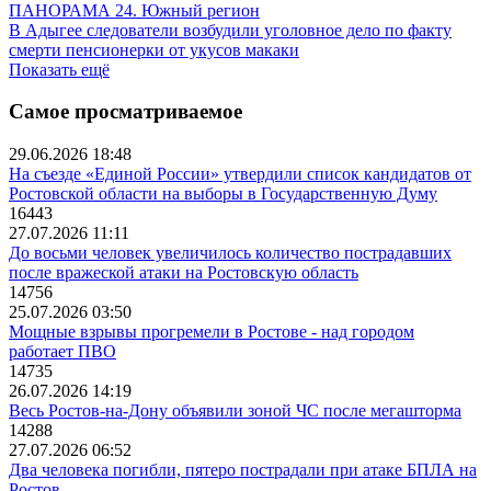
ПАНОРАМА 24. Южный регион
В Адыгее следователи возбудили уголовное дело по факту
смерти пенсионерки от укусов макаки
Показать ещё
Самое просматриваемое
29.06.2026 18:48
На съезде «Единой России» утвердили список кандидатов от
Ростовской области на выборы в Государственную Думу
16443
27.07.2026 11:11
До восьми человек увеличилось количество пострадавших
после вражеской атаки на Ростовскую область
14756
25.07.2026 03:50
Мощные взрывы прогремели в Ростове - над городом
работает ПВО
14735
26.07.2026 14:19
Весь Ростов-на-Дону объявили зоной ЧС после мегашторма
14288
27.07.2026 06:52
Два человека погибли, пятеро пострадали при атаке БПЛА на
Ростов