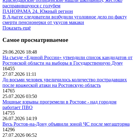
Краснодарские полицейские нашли школьницу, жестоко
расправившуюся с голубем
ПАНОРАМА 24. Южный регион
В Адыгее следователи возбудили уголовное дело по факту
смерти пенсионерки от укусов макаки
Показать ещё
Самое просматриваемое
29.06.2026 18:48
На съезде «Единой России» утвердили список кандидатов от
Ростовской области на выборы в Государственную Думу
16455
27.07.2026 11:11
До восьми человек увеличилось количество пострадавших
после вражеской атаки на Ростовскую область
14765
25.07.2026 03:50
Мощные взрывы прогремели в Ростове - над городом
работает ПВО
14755
26.07.2026 14:19
Весь Ростов-на-Дону объявили зоной ЧС после мегашторма
14296
27.07.2026 06:52