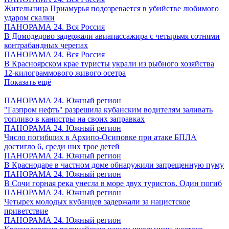
Жительница Приамурья подозревается в убийстве любимого
ударом скалки
ПАНОРАМА 24. Вся Россия
В Домодедово задержали авиапассажира с четырьмя сотнями
контрабандных черепах
ПАНОРАМА 24. Вся Россия
В Красноярском крае туристы украли из рыбного хозяйства
12-килограммового живого осетра
Показать ещё
ПАНОРАМА 24. Южный регион
"Газпром нефть" разрешила кубанским водителям заливать
топливо в канистры на своих заправках
ПАНОРАМА 24. Южный регион
Число погибших в Архипо-Осиповке при атаке БПЛА
достигло 6, среди них трое детей
ПАНОРАМА 24. Южный регион
В Краснодаре в частном доме обнаружили запрещенную пуму
ПАНОРАМА 24. Южный регион
В Сочи горная река унесла в море двух туристов. Один погиб
ПАНОРАМА 24. Южный регион
Четырех молодых кубанцев задержали за нацистское
приветствие
ПАНОРАМА 24. Южный регион