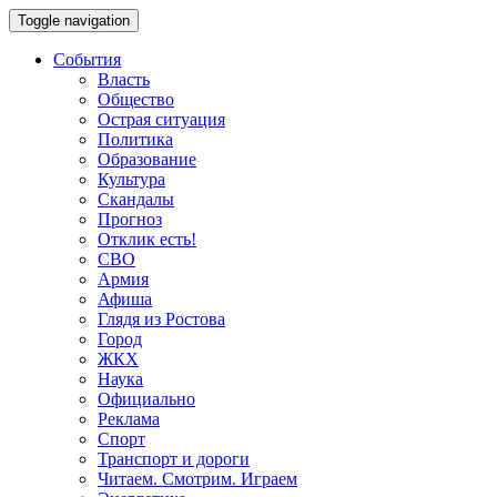
Toggle navigation
События
Власть
Общество
Острая ситуация
Политика
Образование
Культура
Скандалы
Прогноз
Отклик есть!
СВО
Армия
Афиша
Глядя из Ростова
Город
ЖКХ
Наука
Официально
Реклама
Спорт
Транспорт и дороги
Читаем. Смотрим. Играем