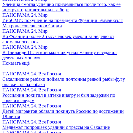
Ученица смогла успешно приземлиться после того, как ее
инструктор-пилот выпал за борт
ПАНОРАМА 24. Мир
ИноСМИ: покушение на президента Франции Эмманюэля
Макрона совершено в Сирии
ПАНОРАМА 24. Мир
Во Франции более 2 тыс. человек умерли за неделю от
аномального зноя
ПАНОРАМА 24. Мир
В Таиланде 11-летний мальчик угнал машину и задавил
девятерых монахов
Показать ещё
ПАНОРАМА 24. Вся Россия
Сахалинские рыбаки поймали полтонны редкой рыбы-фугу,
она же - рыба-собака
ПАНОРАМА 24. Вся Россия
Россиянин похитил в аптеке виагру и был задержан по
горячим следам
ПАНОРАМА 24. Вся Россия
Детей мигрантов обязали покинуть Россию по достижении
18-летия
ПАНОРАМА 24. Вся Россия
Медвежат-попрошаек удалили с трассы на Сахалине
ПАНОРАМА 24. Вся Россия