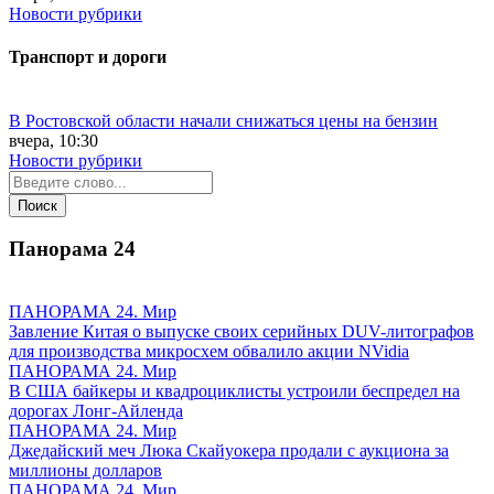
Новости рубрики
Транспорт и дороги
В Ростовской области начали снижаться цены на бензин
вчера, 10:30
Новости рубрики
Панорама
24
ПАНОРАМА 24. Мир
Завление Китая о выпуске своих серийных DUV-литографов
для производства микросхем обвалило акции NVidia
ПАНОРАМА 24. Мир
В США байкеры и квадроциклисты устроили беспредел на
дорогах Лонг-Айленда
ПАНОРАМА 24. Мир
Джедайский меч Люка Скайуокера продали с аукциона за
миллионы долларов
ПАНОРАМА 24. Мир