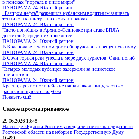
в поисках "портала в иные миры"
ПАНОРАМА 24. Южный регион
"Газпром нефть" разрешила кубанским водителям заливать
топливо в канистры на своих заправках
ПАНОРАМА 24. Южный регион
Число погибших в Архипо-Осиповке при атаке БПЛА
достигло 6, среди них трое детей
ПАНОРАМА 24. Южный регион
В Краснодаре в частном доме обнаружили запрещенную пуму
ПАНОРАМА 24. Южный регион
В Сочи горная река унесла в море двух туристов. Один погиб
ПАНОРАМА 24. Южный регион
Четырех молодых кубанцев задержали за нацистское
приветствие
ПАНОРАМА 24. Южный регион
Краснодарские полицейские нашли школьницу, жестоко
расправившуюся с голубем
Показать ещё
Самое просматриваемое
29.06.2026 18:48
На съезде «Единой России» утвердили список кандидатов от
Ростовской области на выборы в Государственную Думу
16496