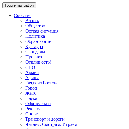
Toggle navigation
События
Власть
Общество
Острая ситуация
Политика
Образование
Культура
Скандалы
Прогноз
Отклик есть!
СВО
Армия
Афиша
Глядя из Ростова
Город
ЖКХ
Наука
Официально
Реклама
Спорт
Транспорт и дороги
Читаем. Смотрим. Играем