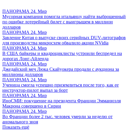
ПАНОРАМА 24. Мир
Мусорная компания помогла итальянцу найти выброшенный
по ошибке лотерейный билет с выигрышем в миллион
долларов
ПАНОРАМА 24. Мир
Завление Китая о выпуске своих серийных DUV-литографов
для производства микросхем обвалило акции NVidia
ПАНОРАМА 24. Мир
В США байкеры и квадроциклисты устроили беспредел на
дорогах Лонг-Айленда
ПАНОРАМА 24. Мир
Джедайский меч Люка Скайуокера продали с аукциона за
миллионы долларов
ПАНОРАМА 24. Мир
Ученица смогла успешно приземлиться после того, как ее
инструктор-пилот выпал за борт
ПАНОРАМА 24. Мир
ИноСМИ: покушение на президента Франции Эмманюэля
Макрона совершено в Сирии
ПАНОРАМА 24. Мир
Во Франции более 2 тыс. человек умерли за неделю от
аномального зноя
Показать ещё