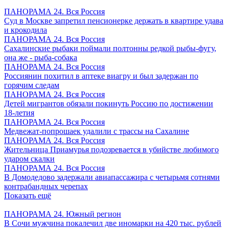
ПАНОРАМА 24. Вся Россия
Суд в Москве запретил пенсионерке держать в квартире удава
и крокодила
ПАНОРАМА 24. Вся Россия
Сахалинские рыбаки поймали полтонны редкой рыбы-фугу,
она же - рыба-собака
ПАНОРАМА 24. Вся Россия
Россиянин похитил в аптеке виагру и был задержан по
горячим следам
ПАНОРАМА 24. Вся Россия
Детей мигрантов обязали покинуть Россию по достижении
18-летия
ПАНОРАМА 24. Вся Россия
Медвежат-попрошаек удалили с трассы на Сахалине
ПАНОРАМА 24. Вся Россия
Жительница Приамурья подозревается в убийстве любимого
ударом скалки
ПАНОРАМА 24. Вся Россия
В Домодедово задержали авиапассажира с четырьмя сотнями
контрабандных черепах
Показать ещё
ПАНОРАМА 24. Южный регион
В Сочи мужчина покалечил две иномарки на 420 тыс. рублей