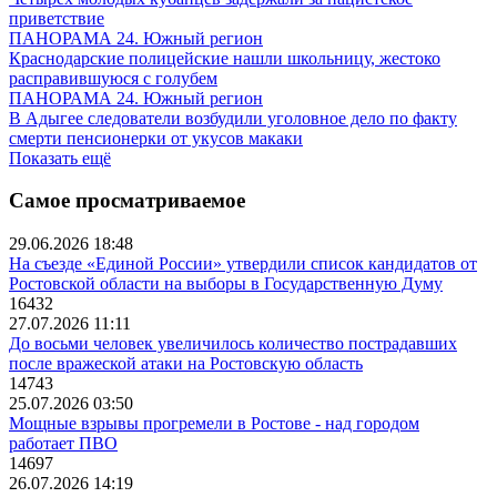
приветствие
ПАНОРАМА 24. Южный регион
Краснодарские полицейские нашли школьницу, жестоко
расправившуюся с голубем
ПАНОРАМА 24. Южный регион
В Адыгее следователи возбудили уголовное дело по факту
смерти пенсионерки от укусов макаки
Показать ещё
Самое просматриваемое
29.06.2026 18:48
На съезде «Единой России» утвердили список кандидатов от
Ростовской области на выборы в Государственную Думу
16432
27.07.2026 11:11
До восьми человек увеличилось количество пострадавших
после вражеской атаки на Ростовскую область
14743
25.07.2026 03:50
Мощные взрывы прогремели в Ростове - над городом
работает ПВО
14697
26.07.2026 14:19