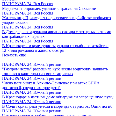
ПАНОРАМА 24. Вся Россия
Медвежат-попрошаек удалили с трассы на Сахалине
ПАНОРАМА 24. Вся Россия
Жительница Приамурья подозревается в убийстве любимого
ударом скалки
ПАНОРАМА 24. Вся Россия
В Домодедово задержали авиапассажира с четырьмя сотнями
контрабандных черепах
ПАНОРАМА 24. Вся Россия
В Красноярском крае туристы украли из рыбного хозяйства
12-килограммового живого осетра
Показать ещё
ПАНОРАМА 24. Южный регион
"Газпром нефть" разрешила кубанским водителям заливать
топливо в канистры на своих заправках
ПАНОРАМА 24. Южный регион
Число погибших в Архипо-Осиповке при атаке БПЛА
достигло 6, среди них трое детей
ПАНОРАМА 24. Южный регион
В Краснодаре в частном доме обнаружили запрещенную пуму
ПАНОРАМА 24. Южный регион
В Сочи горная река унесла в море двух туристов. Один погиб
ПАНОРАМА 24. Южный регион
Четырех молодых кубанцев задержали за нацистское