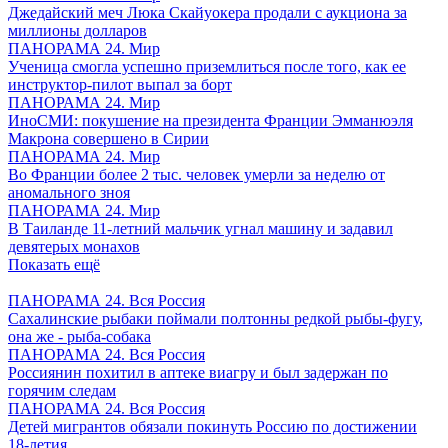
Джедайский меч Люка Скайуокера продали с аукциона за
миллионы долларов
ПАНОРАМА 24. Мир
Ученица смогла успешно приземлиться после того, как ее
инструктор-пилот выпал за борт
ПАНОРАМА 24. Мир
ИноСМИ: покушение на президента Франции Эмманюэля
Макрона совершено в Сирии
ПАНОРАМА 24. Мир
Во Франции более 2 тыс. человек умерли за неделю от
аномального зноя
ПАНОРАМА 24. Мир
В Таиланде 11-летний мальчик угнал машину и задавил
девятерых монахов
Показать ещё
ПАНОРАМА 24. Вся Россия
Сахалинские рыбаки поймали полтонны редкой рыбы-фугу,
она же - рыба-собака
ПАНОРАМА 24. Вся Россия
Россиянин похитил в аптеке виагру и был задержан по
горячим следам
ПАНОРАМА 24. Вся Россия
Детей мигрантов обязали покинуть Россию по достижении
18-летия