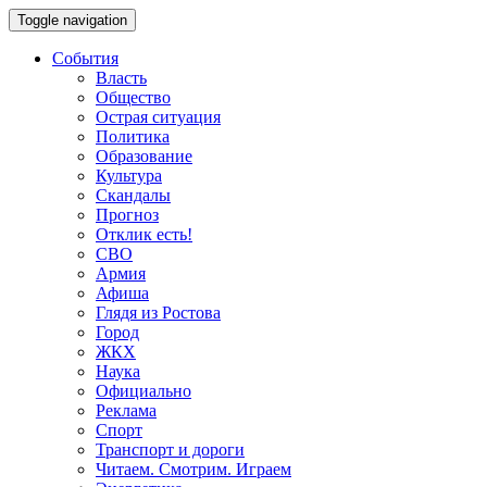
Toggle navigation
События
Власть
Общество
Острая ситуация
Политика
Образование
Культура
Скандалы
Прогноз
Отклик есть!
СВО
Армия
Афиша
Глядя из Ростова
Город
ЖКХ
Наука
Официально
Реклама
Спорт
Транспорт и дороги
Читаем. Смотрим. Играем