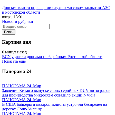
Донские власти опровергли слухи о массовом закрытии АЗС
в Ростовской области
вчера, 13:01
Новости рубрики
Картина дня
6 минут назад
ВСУ ударили дронами по 6 районам Ростовской области
Показать ещё
Панорама
24
ПАНОРАМА 24. Мир
Завление Китая о выпуске своих серийных DUV-литографов
для производства микросхем обвалило акции NVidia
ПАНОРАМА 24. Мир
В США байкеры и квадроциклисты устроили беспредел на
дорогах Лонг-Айленда
ПАНОРАМА 24. Мир