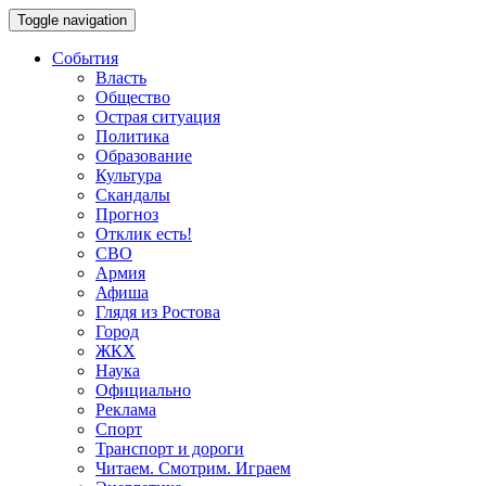
Toggle navigation
События
Власть
Общество
Острая ситуация
Политика
Образование
Культура
Скандалы
Прогноз
Отклик есть!
СВО
Армия
Афиша
Глядя из Ростова
Город
ЖКХ
Наука
Официально
Реклама
Спорт
Транспорт и дороги
Читаем. Смотрим. Играем