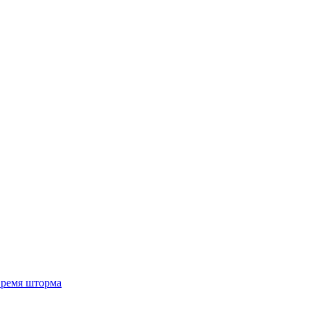
 время шторма