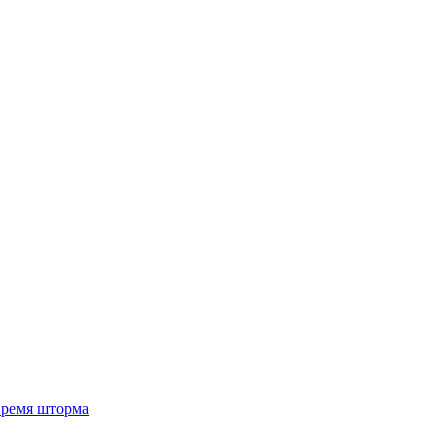
 время шторма