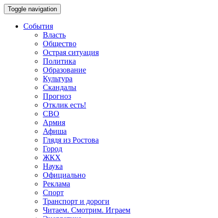
Toggle navigation
События
Власть
Общество
Острая ситуация
Политика
Образование
Культура
Скандалы
Прогноз
Отклик есть!
СВО
Армия
Афиша
Глядя из Ростова
Город
ЖКХ
Наука
Официально
Реклама
Спорт
Транспорт и дороги
Читаем. Смотрим. Играем