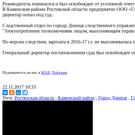
Руководитель повинился и был освобожден от уголовной отве
В Каменском районе Ростовской области предприятие ООО «Гл
директор попал под суд.
Следственный отдел по городу Донецк следственного управлен
"Злоупотребление полномочиями лицом, выполняющим управл
По версии следствия, зарплата в 2016-17 г.г. не выплачивалас
Генеральный директор постановлением суда был освобожден от
Подпишитесь на нас в
MAX
,
Telegram
.
22.11.2017 10:33
Теги:
Роствоская область
,
Каменский район
,
Город Донецк
,
Г