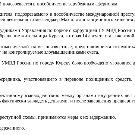
 подозревается в пособничестве зарубежным аферистам
жителя, подозреваемого в пособничестве международной прест
й деятельности мессенджер Max для дистанционного хищения д
рудниками Управления по борьбе с коррупцией ГУ МВД России п
обращение жительницы Курска, которая 14 августа стала жертвой
классической схеме: неизвестные, представившиеся сотрудник
ег на контролируемые злоумышленниками счета.
 УМВД России по городу Курску было возбуждено уголовное де
осредника, участвовавшего в переводе похищенных средств.
фективному взаимодействию между органами внутренних дел 
 фактически завладеть деньгами, и после завершения предварите
преступной схемы, принимаются меры к их задержанию.
держанного.