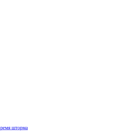
 время шторма