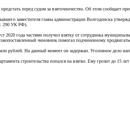
редстать перед судом за взяточничество. Об этом сообщает пре
ывшего заместителя главы администрации Волгодонска утвержд
т. 290 УК РФ).
густ 2020 года частями получил взятку от сотрудника муниципа
высокопоставленный чиновник помогал подчиненному продвигатьс
млн рублей. На данный момент он задержан. Уголовное дело на
артамента строительства попался на взятке. Ему грозит до 15 ле