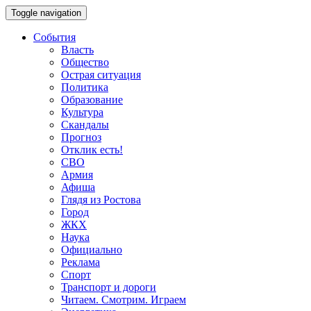
Toggle navigation
События
Власть
Общество
Острая ситуация
Политика
Образование
Культура
Скандалы
Прогноз
Отклик есть!
СВО
Армия
Афиша
Глядя из Ростова
Город
ЖКХ
Наука
Официально
Реклама
Спорт
Транспорт и дороги
Читаем. Смотрим. Играем