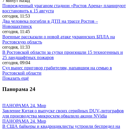
7 минут назад
Поврежденный ураганом стадион «Ростов Арена» планируют
восстановить к 15 августа
сегодня, 11:53
Два человека погибли в ДТП на трассе Ростов –
Новошахтинск
сегодня, 11:45
Военные рассказали о новой атаке украинских БПЛА на
Ростовскую область
сегодня, 11:33
В Ростовской области за сутки произошли 15 техногенных и
25 ландшафтных пожаров
сегодня, 09:04
Суд вынес приговор грабителям, напавшим на семью в
Ростовской области
Показать ещё
Панорама
24
ПАНОРАМА 24. Мир
Завление Китая о выпуске своих серийных DUV-литографов
для производства микросхем обвалило акции NVidia
ПАНОРАМА 24. Мир
В США байкеры и квадроциклисты устроили беспредел на