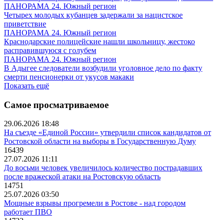
ПАНОРАМА 24. Южный регион
Четырех молодых кубанцев задержали за нацистское
приветствие
ПАНОРАМА 24. Южный регион
Краснодарские полицейские нашли школьницу, жестоко
расправившуюся с голубем
ПАНОРАМА 24. Южный регион
В Адыгее следователи возбудили уголовное дело по факту
смерти пенсионерки от укусов макаки
Показать ещё
Самое просматриваемое
29.06.2026 18:48
На съезде «Единой России» утвердили список кандидатов от
Ростовской области на выборы в Государственную Думу
16439
27.07.2026 11:11
До восьми человек увеличилось количество пострадавших
после вражеской атаки на Ростовскую область
14751
25.07.2026 03:50
Мощные взрывы прогремели в Ростове - над городом
работает ПВО