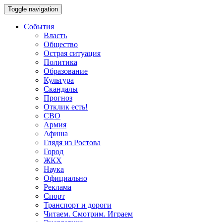
Toggle navigation
События
Власть
Общество
Острая ситуация
Политика
Образование
Культура
Скандалы
Прогноз
Отклик есть!
СВО
Армия
Афиша
Глядя из Ростова
Город
ЖКХ
Наука
Официально
Реклама
Спорт
Транспорт и дороги
Читаем. Смотрим. Играем