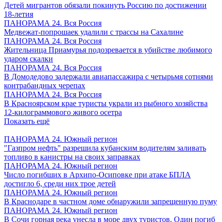
Детей мигрантов обязали покинуть Россию по достижении
18-летия
ПАНОРАМА 24. Вся Россия
Медвежат-попрошаек удалили с трассы на Сахалине
ПАНОРАМА 24. Вся Россия
Жительница Приамурья подозревается в убийстве любимого
ударом скалки
ПАНОРАМА 24. Вся Россия
В Домодедово задержали авиапассажира с четырьмя сотнями
контрабандных черепах
ПАНОРАМА 24. Вся Россия
В Красноярском крае туристы украли из рыбного хозяйства
12-килограммового живого осетра
Показать ещё
ПАНОРАМА 24. Южный регион
"Газпром нефть" разрешила кубанским водителям заливать
топливо в канистры на своих заправках
ПАНОРАМА 24. Южный регион
Число погибших в Архипо-Осиповке при атаке БПЛА
достигло 6, среди них трое детей
ПАНОРАМА 24. Южный регион
В Краснодаре в частном доме обнаружили запрещенную пуму
ПАНОРАМА 24. Южный регион
В Сочи горная река унесла в море двух туристов. Один погиб