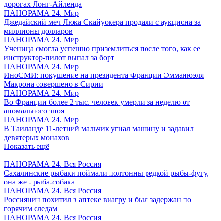
дорогах Лонг-Айленда
ПАНОРАМА 24. Мир
Джедайский меч Люка Скайуокера продали с аукциона за
миллионы долларов
ПАНОРАМА 24. Мир
Ученица смогла успешно приземлиться после того, как ее
инструктор-пилот выпал за борт
ПАНОРАМА 24. Мир
ИноСМИ: покушение на президента Франции Эмманюэля
Макрона совершено в Сирии
ПАНОРАМА 24. Мир
Во Франции более 2 тыс. человек умерли за неделю от
аномального зноя
ПАНОРАМА 24. Мир
В Таиланде 11-летний мальчик угнал машину и задавил
девятерых монахов
Показать ещё
ПАНОРАМА 24. Вся Россия
Сахалинские рыбаки поймали полтонны редкой рыбы-фугу,
она же - рыба-собака
ПАНОРАМА 24. Вся Россия
Россиянин похитил в аптеке виагру и был задержан по
горячим следам
ПАНОРАМА 24. Вся Россия