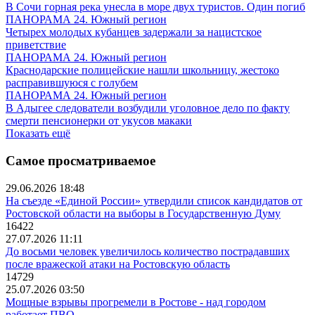
В Сочи горная река унесла в море двух туристов. Один погиб
ПАНОРАМА 24. Южный регион
Четырех молодых кубанцев задержали за нацистское
приветствие
ПАНОРАМА 24. Южный регион
Краснодарские полицейские нашли школьницу, жестоко
расправившуюся с голубем
ПАНОРАМА 24. Южный регион
В Адыгее следователи возбудили уголовное дело по факту
смерти пенсионерки от укусов макаки
Показать ещё
Самое просматриваемое
29.06.2026 18:48
На съезде «Единой России» утвердили список кандидатов от
Ростовской области на выборы в Государственную Думу
16422
27.07.2026 11:11
До восьми человек увеличилось количество пострадавших
после вражеской атаки на Ростовскую область
14729
25.07.2026 03:50
Мощные взрывы прогремели в Ростове - над городом
работает ПВО