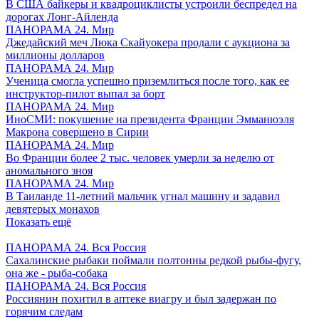
В США байкеры и квадроциклисты устроили беспредел на
дорогах Лонг-Айленда
ПАНОРАМА 24. Мир
Джедайский меч Люка Скайуокера продали с аукциона за
миллионы долларов
ПАНОРАМА 24. Мир
Ученица смогла успешно приземлиться после того, как ее
инструктор-пилот выпал за борт
ПАНОРАМА 24. Мир
ИноСМИ: покушение на президента Франции Эмманюэля
Макрона совершено в Сирии
ПАНОРАМА 24. Мир
Во Франции более 2 тыс. человек умерли за неделю от
аномального зноя
ПАНОРАМА 24. Мир
В Таиланде 11-летний мальчик угнал машину и задавил
девятерых монахов
Показать ещё
ПАНОРАМА 24. Вся Россия
Сахалинские рыбаки поймали полтонны редкой рыбы-фугу,
она же - рыба-собака
ПАНОРАМА 24. Вся Россия
Россиянин похитил в аптеке виагру и был задержан по
горячим следам