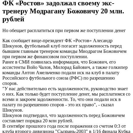
ФК «Ростов» задолжал своему экс-
тренеру Модрагану Божовичу 20 млн.
рублей
Но обещает расплатиться при первом же поступлении денег
Как сообщает вице-президент ФК «Ростов» Алесандр
Шикунов, футбольный клуб погасит задолженность перед
бывшим главным тренером команды Миодрагом Божовичем
при первом же финансовом поступлении.
Ранее в СМИ появилась информация, что Божович, его
ассистенты Войо Чалов, Милорад Байович, а также голкипер
команды Антон Амельченко подали иск на клуб в палату
Российского футбольного союза (РФС) по разрешению
споров.
"У нас действительно есть задолженности, руководство знает
о них. Как только будет поступление денег, мы расплатимся со
всеми и закроем задолженности. То, что они подали иск в
палату по разрешению споров - это их право", - сказал
Шикунов.
Шикунов подтвердил, что задолженность перед Божовичем
составляет порядка 20 млн рублей.
В сентябре прошлого года после поражения со счетом 0:3 от
клуба второго дивизиона "Сызрань-2003" в 1/16 финала Кубка