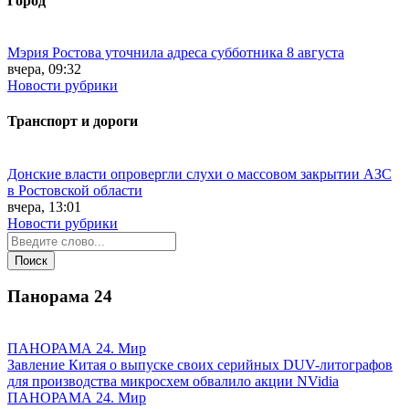
Город
Мэрия Ростова уточнила адреса субботника 8 августа
вчера, 09:32
Новости рубрики
Транспорт и дороги
Донские власти опровергли слухи о массовом закрытии АЗС
в Ростовской области
вчера, 13:01
Новости рубрики
Панорама
24
ПАНОРАМА 24. Мир
Завление Китая о выпуске своих серийных DUV-литографов
для производства микросхем обвалило акции NVidia
ПАНОРАМА 24. Мир