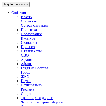
Toggle navigation
События
Власть
Общество
Острая ситуация
Политика
Образование
Культура
Скандалы
Прогноз
Отклик есть!
СВО
Армия
Афиша
Глядя из Ростова
Город
ЖКХ
Наука
Официально
Реклама
Спорт
Транспорт и дороги
Читаем. Смотрим. Играем