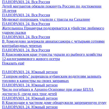
ПАНОРАМА 24. Вся Россия
Детей мигрантов обязали покинуть Россию по достижении
18-летия
ПАНОРАМА 24. Вся Россия
Медвежат-попрошаек удалили с трассы на Сахалине
ПАНОРАМА 24. Вся Россия
Жительница Приамурья подозревается в убийстве любимого
ударом скалки
ПАНОРАМА 24. Вся Россия
В Домодедово задержали авиапассажира с четырьмя сотнями
контрабандных черепах
ПАНОРАМА 24. Вся Россия
В Красноярском крае туристы украли из рыбного хозяйства
12-килограммового живого осетра
Показать ещё
ПАНОРАМА 24. Южный регион
"Газпром нефть" разрешила кубанским водителям заливать
топливо в канистры на своих заправках
ПАНОРАМА 24. Южный регион
Число погибших в Архипо-Осиповке при атаке БПЛА
достигло 6, среди них трое детей
ПАНОРАМА 24. Южный регион
В Краснодаре в частном доме обнаружили запрещенную пуму
ПАНОРАМА 24. Южный регион