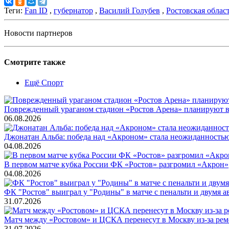
Теги:
Fan ID
,
губернатор
,
Василий Голубев
,
Ростовская облас
Новости партнеров
Смотрите также
Ещё Спорт
Поврежденный ураганом стадион «Ростов Арена» планируют во
06.08.2026
Джонатан Альба: победа над «Акроном» стала неожиданность
04.08.2026
В первом матче кубка России ФК «Ростов» разгромил «Акрон»
04.08.2026
ФК "Ростов" выиграл у "Родины" в матче с пенальти и двумя а
31.07.2026
Матч между «Ростовом» и ЦСКА перенесут в Москву из-за ремо
31.07.2026