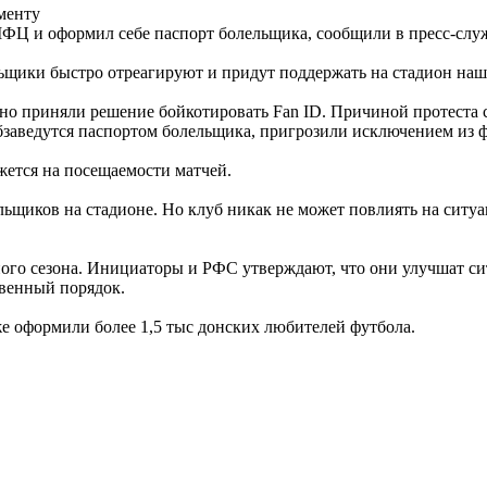
менту
ФЦ и оформил себе паспорт болельщика, сообщили в пресс-служ
льщики быстро отреагируют и придут поддержать на стадион наш
но приняли решение бойкотировать Fan ID. Причиной протеста 
бзаведутся паспортом болельщика, пригрозили исключением из 
жется на посещаемости матчей.
ельщиков на стадионе. Но клуб никак не может повлиять на ситу
ого сезона. Инициаторы и РФС утверждают, что они улучшат сит
твенный порядок.
е оформили более 1,5 тыс донских любителей футбола.