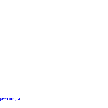
 время шторма