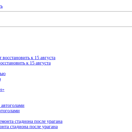
ть
сстановить к 15 августа
ю
втоголами
нта стадиона после урагана