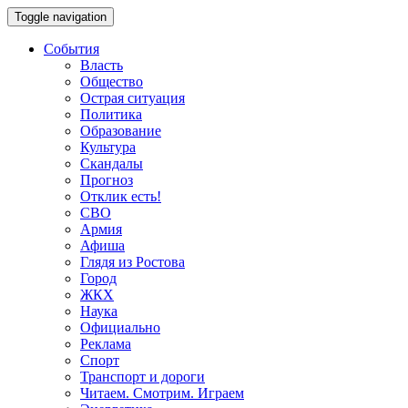
Toggle navigation
События
Власть
Общество
Острая ситуация
Политика
Образование
Культура
Скандалы
Прогноз
Отклик есть!
СВО
Армия
Афиша
Глядя из Ростова
Город
ЖКХ
Наука
Официально
Реклама
Спорт
Транспорт и дороги
Читаем. Смотрим. Играем