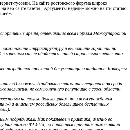
тернет-тусовки. На сайте ростовского форума широко
1
на веб-сайте газеты «Аргументы недели» можно найти статью,
цией».
е спортивные арены, отвечающие всем нормам Международной
т подготовить инфраструктуру и выполнить гарантии по
ой в конечном счете обойдется нашей стране выполнение этих
право разработки проектной документации стадионов. Конкурсы
ния «Ингеоком». Наибольшее внимание специалистов среди
е заслужили не самую лучшую репутацию в своей области.
вестным не только болельщикам, но и всем гражданам
глиш») и лишением российских болельщиков бесплатных
ом»).
ным подрядчикам. Как показывает практика, именно во
рудник такого ФГУПа, по понятным причинам пожелавший
одрядчикам, а уже на сам проект – что останется.