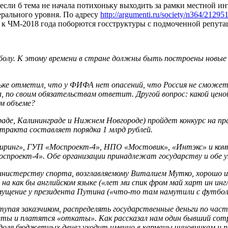
сли б тема не начала потихоньку выходить за рамки местной ин
рального уровня. По адресу
http://argumenti.ru/society/n364/21295
в к ЧМ-2018 года поборются госструктуры с подмоченной репута
тболу. К этому времени в стране должны быть построены новы
льке отметил, что у ФИФА нет опасений, что Россия не сможе
на, по своим обязательствам ответит. Другой вопрос: какой цен
ом объеме?
ограде, Калининграде и Нижнем Новгороде) пройдет конкурс на 
нтракта составляет порядка 1 млрд рублей.
инг», ГУП «Моспроект-4», НПО «Мостовик», «Интэкс» и компа
роект-4». Обе организации принадлежат государству и обе уж
стерству спорта, возглавляемому Виталием Мутко, хорошо из
на как бы английском языке («лет ми спик фром май харт ин ин
змущение у президента Путина («что-то там намутили с футбол
упая заказчиком, распределять государственные деньги по част
ы и платятся «откаты». Как рассказал нам один бывший сот
доля бюджетных денег уходит именно в карманы чиновникам и п