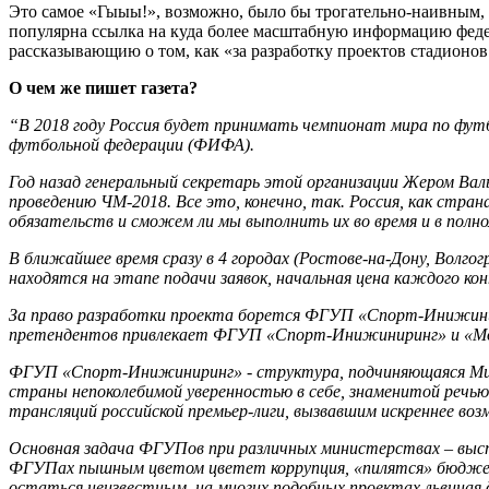
Это самое «Гыыы!», возможно, было бы трогательно-наивным, е
популярна ссылка на куда более масштабную информацию феде
рассказывающию о том, как «за разработку проектов стадионо
О чем же пишет газета?
“В 2018 году Россия будет принимать чемпионат мира по фу
футбольной федерации (ФИФА).
Год назад генеральный секретарь этой организации Жером Ва
проведению ЧМ-2018. Все это, конечно, так. Россия, как стра
обязательств и сможем ли мы выполнить их во время и в полн
В ближайшее время сразу в 4 городах (Ростове-на-Дону, Волг
находятся на этапе подачи заявок, начальная цена каждого ко
За право разработки проекта борется ФГУП «Спорт-Инижинир
претендентов привлекает ФГУП «Спорт-Инижиниринг» и «Мосп
ФГУП «Спорт-Инижиниринг» - структура, подчиняющаяся Мини
страны непоколебимой уверенностью в себе, знаменитой речью 
трансляций российской премьер-лиги, вызвавшим искреннее во
Основная задача ФГУПов при различных министерствах – выст
ФГУПах пышным цветом цветет коррупция, «пилятся» бюджет
остаться неизвестным, на многих подобных проектах львиная 