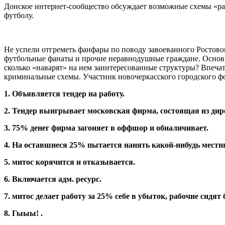
Донское интернет-сообщество обсуждает возможные схемы «рас
футболу.
Не успели отгреметь фанфары по поводу завоеванного Ростовом
футбольные фанаты и прочие неравнодушные граждане. Основна
сколько «наварят» на нем заинтересованные структуры? Впе
криминальные схемы. Участник новочеркасского городского 
1. Объявляется тендер на работу.
2. Тендер выигрывает московская фирма, состоящая из дир
3. 75% денег фирма загоняет в оффшор и обналичивает.
4. На оставшиеся 25% пытается нанять какой-нибудь местн
5. митос корячится и отказывается.
6. Включается адм. ресурс.
7. митос делает работу за 25% себе в убыток, рабочие сидят 
8. Гыыы! .