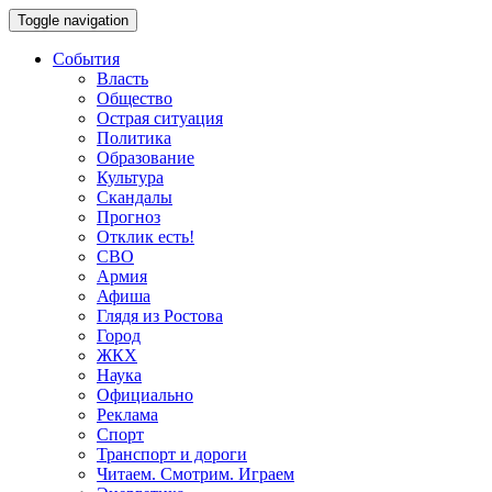
Toggle navigation
События
Власть
Общество
Острая ситуация
Политика
Образование
Культура
Скандалы
Прогноз
Отклик есть!
СВО
Армия
Афиша
Глядя из Ростова
Город
ЖКХ
Наука
Официально
Реклама
Спорт
Транспорт и дороги
Читаем. Смотрим. Играем