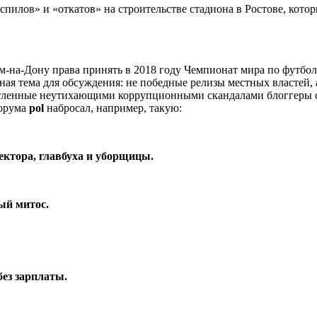
пилов» и «откатов» на строительстве стадиона в Ростове, кото
-на-Дону права принять в 2018 году Чемпионат мира по футболу
я тема для обсуждения: не победные релизы местных властей, а
чатленные неутихающими коррупционными скандалами блоггеры 
форума
pol
набросал, например, такую:
ектора, главбуха и уборщицы.
ый митос.
без зарплаты.