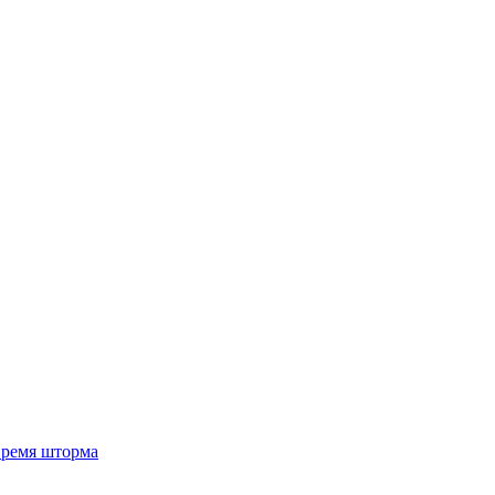
 время шторма