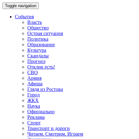
Toggle navigation
События
Власть
Общество
Острая ситуация
Политика
Образование
Культура
Скандалы
Прогноз
Отклик есть!
СВО
Армия
Афиша
Глядя из Ростова
Город
ЖКХ
Наука
Официально
Реклама
Спорт
Транспорт и дороги
Читаем. Смотрим. Играем