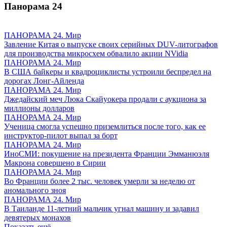
Панорама
24
ПАНОРАМА 24. Мир
Завление Китая о выпуске своих серийных DUV-литографов
для производства микросхем обвалило акции NVidia
ПАНОРАМА 24. Мир
В США байкеры и квадроциклисты устроили беспредел на
дорогах Лонг-Айленда
ПАНОРАМА 24. Мир
Джедайский меч Люка Скайуокера продали с аукциона за
миллионы долларов
ПАНОРАМА 24. Мир
Ученица смогла успешно приземлиться после того, как ее
инструктор-пилот выпал за борт
ПАНОРАМА 24. Мир
ИноСМИ: покушение на президента Франции Эмманюэля
Макрона совершено в Сирии
ПАНОРАМА 24. Мир
Во Франции более 2 тыс. человек умерли за неделю от
аномального зноя
ПАНОРАМА 24. Мир
В Таиланде 11-летний мальчик угнал машину и задавил
девятерых монахов
Показать ещё