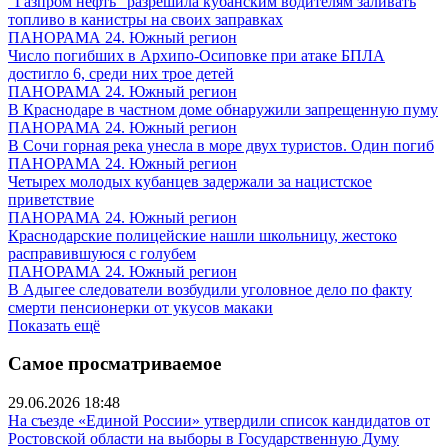
"Газпром нефть" разрешила кубанским водителям заливать
топливо в канистры на своих заправках
ПАНОРАМА 24. Южный регион
Число погибших в Архипо-Осиповке при атаке БПЛА
достигло 6, среди них трое детей
ПАНОРАМА 24. Южный регион
В Краснодаре в частном доме обнаружили запрещенную пуму
ПАНОРАМА 24. Южный регион
В Сочи горная река унесла в море двух туристов. Один погиб
ПАНОРАМА 24. Южный регион
Четырех молодых кубанцев задержали за нацистское
приветствие
ПАНОРАМА 24. Южный регион
Краснодарские полицейские нашли школьницу, жестоко
расправившуюся с голубем
ПАНОРАМА 24. Южный регион
В Адыгее следователи возбудили уголовное дело по факту
смерти пенсионерки от укусов макаки
Показать ещё
Самое просматриваемое
29.06.2026 18:48
На съезде «Единой России» утвердили список кандидатов от
Ростовской области на выборы в Государственную Думу