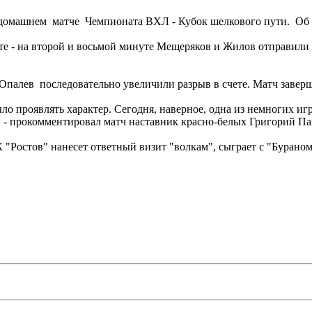
 домашнем матче Чемпионата ВХЛ - Кубок шелкового пути. Об э
ете - на второй и восьмой минуте Мещеряков и Жилов отправили 
Опалев последовательно увеличили разрыв в счете. Матч заверши
ыло проявлять характер. Сегодня, наверное, одна из немногих игр
т, - прокомментировал матч наставник красно-белых Григорий Па
 "Ростов" нанесет ответный визит "волкам", сыграет с "Бураном