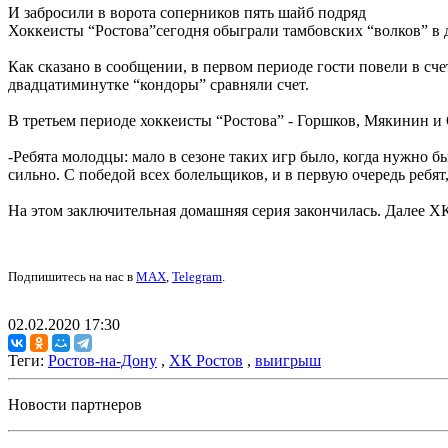
И забросили в ворота соперников пять шайб подряд
Хоккеисты “Ростова”сегодня обыграли тамбовских “волков” в
Как сказано в сообщении, в первом периоде гости повели в сч
двадцатиминутке “кондоры” сравняли счет.
В третьем периоде хоккеисты “Ростова” - Горшков, Мякинин и 
-Ребята молодцы: мало в сезоне таких игр было, когда нужно б
сильно. С победой всех болельщиков, и в первую очередь ребя
На этом заключительная домашняя серия закончилась. Далее ХК
Подпишитесь на нас в
MAX
,
Telegram
.
02.02.2020 17:30
Теги:
Ростов-на-Дону
,
ХК Ростов
,
выигрыш
Новости партнеров