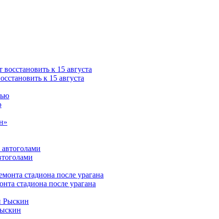
сстановить к 15 августа
ю
втоголами
нта стадиона после урагана
Рыскин