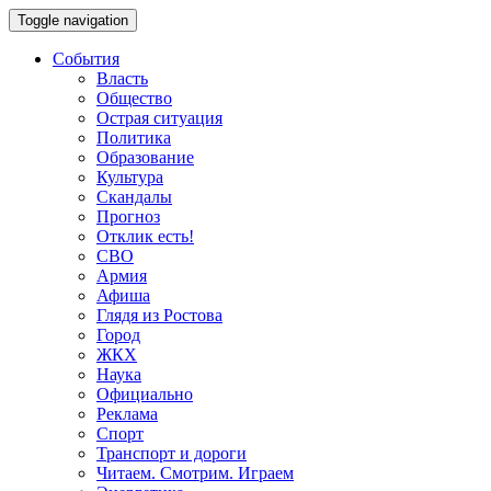
Toggle navigation
События
Власть
Общество
Острая ситуация
Политика
Образование
Культура
Скандалы
Прогноз
Отклик есть!
СВО
Армия
Афиша
Глядя из Ростова
Город
ЖКХ
Наука
Официально
Реклама
Спорт
Транспорт и дороги
Читаем. Смотрим. Играем