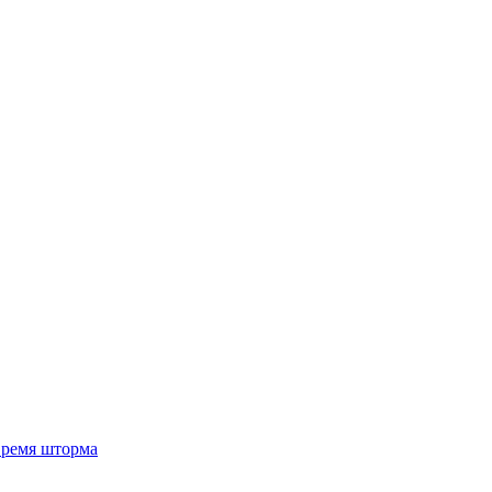
 время шторма