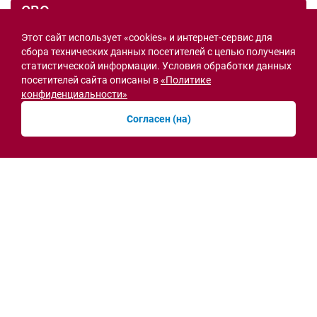
СВО
Этот сайт использует «cookies» и интернет-сервис для
сбора технических данных посетителей с целью получения
статистической информации. Условия обработки данных
посетителей сайта описаны в
«Политике
конфиденциальности»
Согласен (на)
Семьи героев СВО с временной регистрацией
в Ростовской области смогут получить
земельный участок
30.07.2026 13:05
Новости рубрики