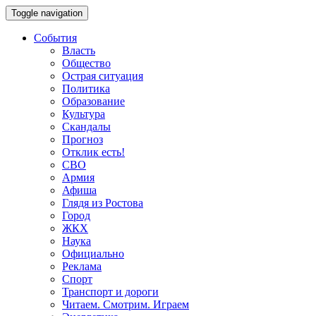
Toggle navigation
События
Власть
Общество
Острая ситуация
Политика
Образование
Культура
Скандалы
Прогноз
Отклик есть!
СВО
Армия
Афиша
Глядя из Ростова
Город
ЖКХ
Наука
Официально
Реклама
Спорт
Транспорт и дороги
Читаем. Смотрим. Играем