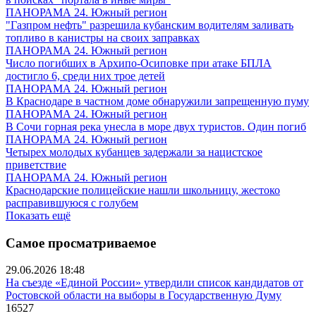
ПАНОРАМА 24. Южный регион
"Газпром нефть" разрешила кубанским водителям заливать
топливо в канистры на своих заправках
ПАНОРАМА 24. Южный регион
Число погибших в Архипо-Осиповке при атаке БПЛА
достигло 6, среди них трое детей
ПАНОРАМА 24. Южный регион
В Краснодаре в частном доме обнаружили запрещенную пуму
ПАНОРАМА 24. Южный регион
В Сочи горная река унесла в море двух туристов. Один погиб
ПАНОРАМА 24. Южный регион
Четырех молодых кубанцев задержали за нацистское
приветствие
ПАНОРАМА 24. Южный регион
Краснодарские полицейские нашли школьницу, жестоко
расправившуюся с голубем
Показать ещё
Самое просматриваемое
29.06.2026 18:48
На съезде «Единой России» утвердили список кандидатов от
Ростовской области на выборы в Государственную Думу
16527