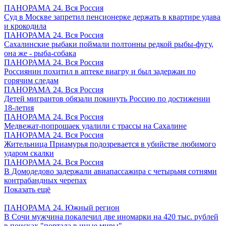
ПАНОРАМА 24. Вся Россия
Суд в Москве запретил пенсионерке держать в квартире удава
и крокодила
ПАНОРАМА 24. Вся Россия
Сахалинские рыбаки поймали полтонны редкой рыбы-фугу,
она же - рыба-собака
ПАНОРАМА 24. Вся Россия
Россиянин похитил в аптеке виагру и был задержан по
горячим следам
ПАНОРАМА 24. Вся Россия
Детей мигрантов обязали покинуть Россию по достижении
18-летия
ПАНОРАМА 24. Вся Россия
Медвежат-попрошаек удалили с трассы на Сахалине
ПАНОРАМА 24. Вся Россия
Жительница Приамурья подозревается в убийстве любимого
ударом скалки
ПАНОРАМА 24. Вся Россия
В Домодедово задержали авиапассажира с четырьмя сотнями
контрабандных черепах
Показать ещё
ПАНОРАМА 24. Южный регион
В Сочи мужчина покалечил две иномарки на 420 тыс. рублей
в поисках "портала в иные миры"