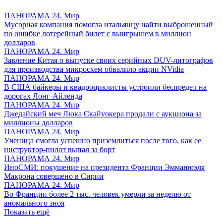
ПАНОРАМА 24. Мир
Мусорная компания помогла итальянцу найти выброшенный
по ошибке лотерейный билет с выигрышем в миллион
долларов
ПАНОРАМА 24. Мир
Завление Китая о выпуске своих серийных DUV-литографов
для производства микросхем обвалило акции NVidia
ПАНОРАМА 24. Мир
В США байкеры и квадроциклисты устроили беспредел на
дорогах Лонг-Айленда
ПАНОРАМА 24. Мир
Джедайский меч Люка Скайуокера продали с аукциона за
миллионы долларов
ПАНОРАМА 24. Мир
Ученица смогла успешно приземлиться после того, как ее
инструктор-пилот выпал за борт
ПАНОРАМА 24. Мир
ИноСМИ: покушение на президента Франции Эмманюэля
Макрона совершено в Сирии
ПАНОРАМА 24. Мир
Во Франции более 2 тыс. человек умерли за неделю от
аномального зноя
Показать ещё