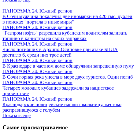
ПАНОРАМА 24. Южный регион
В Сочи мужчина покалечил две иномарки на 420 тыс. рублей
в поисках "портала в иные миры"
ПАНОРАМА 24. Южный регион
"Газпром нефть" разрешила кубанским водителям заливать
топливо в канистры на своих заправках
ПАНОРАМА 24. Южный регион
Число погибших в Архипо-Осиповке при атаке БПЛА
достигло 6, среди них трое детей
ПАНОРАМА 24. Южный регион
В Краснодаре в частном доме обнаружили запрещенную пуму
ПАНОРАМА 24. Южный регион
В Сочи горная река унесла в море двух туристов. Один погиб
ПАНОРАМА 24. Южный регион
Четырех молодых кубанцев задержали за нацистское
приветствие
ПАНОРАМА 24. Южный регион
Краснодарские полицейские нашли школьницу, жестоко
расправившуюся с голубем
Показать ещё
Самое просматриваемое