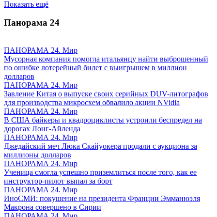
Показать ещё
Панорама
24
ПАНОРАМА 24. Мир
Мусорная компания помогла итальянцу найти выброшенный
по ошибке лотерейный билет с выигрышем в миллион
долларов
ПАНОРАМА 24. Мир
Завление Китая о выпуске своих серийных DUV-литографов
для производства микросхем обвалило акции NVidia
ПАНОРАМА 24. Мир
В США байкеры и квадроциклисты устроили беспредел на
дорогах Лонг-Айленда
ПАНОРАМА 24. Мир
Джедайский меч Люка Скайуокера продали с аукциона за
миллионы долларов
ПАНОРАМА 24. Мир
Ученица смогла успешно приземлиться после того, как ее
инструктор-пилот выпал за борт
ПАНОРАМА 24. Мир
ИноСМИ: покушение на президента Франции Эмманюэля
Макрона совершено в Сирии
ПАНОРАМА 24. Мир