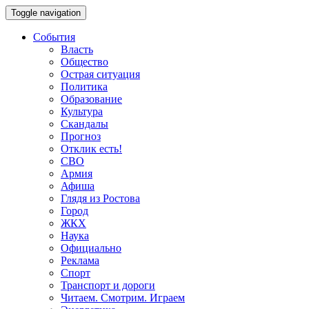
Toggle navigation
События
Власть
Общество
Острая ситуация
Политика
Образование
Культура
Скандалы
Прогноз
Отклик есть!
СВО
Армия
Афиша
Глядя из Ростова
Город
ЖКХ
Наука
Официально
Реклама
Спорт
Транспорт и дороги
Читаем. Смотрим. Играем