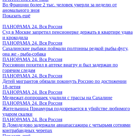
Во Франции более 2 тыс. человек умерли за неделю от
аномального зноя
Показать ещё
ПАНОРАМА 24. Вся Россия
Суд в Москве запретил пенсионерке держать в квартире удава
и крокодила
ПАНОРАМА 24. Вся Россия
Сахалинские рыбаки поймали полтонны редкой рыбы-фугу,
она же - рыба-собака
ПАНОРАМА 24. Вся Россия
Россиянин похитил в аптеке виагру и был задержан по
горячим следам
ПАНОРАМА 24. Вся Россия
Детей мигрантов обязали покинуть Россию по достижении
18-летия
ПАНОРАМА 24. Вся Россия
Медвежат-попрошаек удалили с трассы на Сахалине
ПАНОРАМА 24. Вся Россия
Жительница Приамурья подозревается в убийстве любимого
ударом скалки
ПАНОРАМА 24. Вся Россия
В Домодедово задержали авиапассажира с четырьмя сотнями
контрабандных черепах
Показать ещё