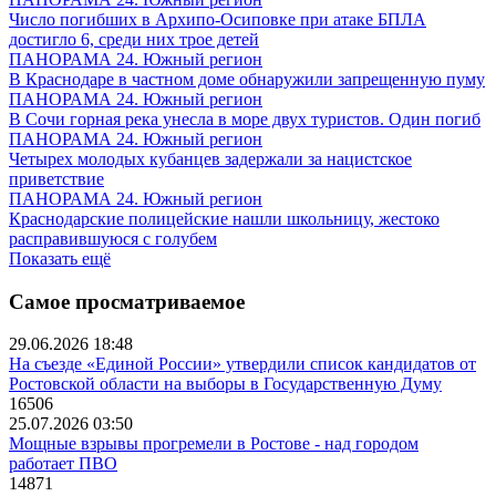
Число погибших в Архипо-Осиповке при атаке БПЛА
достигло 6, среди них трое детей
ПАНОРАМА 24. Южный регион
В Краснодаре в частном доме обнаружили запрещенную пуму
ПАНОРАМА 24. Южный регион
В Сочи горная река унесла в море двух туристов. Один погиб
ПАНОРАМА 24. Южный регион
Четырех молодых кубанцев задержали за нацистское
приветствие
ПАНОРАМА 24. Южный регион
Краснодарские полицейские нашли школьницу, жестоко
расправившуюся с голубем
Показать ещё
Самое просматриваемое
29.06.2026 18:48
На съезде «Единой России» утвердили список кандидатов от
Ростовской области на выборы в Государственную Думу
16506
25.07.2026 03:50
Мощные взрывы прогремели в Ростове - над городом
работает ПВО
14871