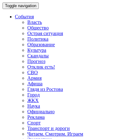
Toggle navigation
События
Власть
Общество
Острая ситуация
Политика
Образование
Культура
Скандалы
Прогноз
Отклик есть!
СВО
Армия
Афиша
Глядя из Ростова
Город
ЖКХ
Наука
Официально
Реклама
Спорт
Транспорт и дороги
Читаем. Смотрим. Играем