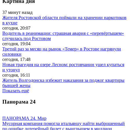
Картина дня
37 минут назад
Жителя Ростовской области поймали на хранении наркотиков
в кухне
сегодня, 20:07
Водитель в реанимации: страшная авария с «перевёртышем»
случилась под Ростовом
сегодня, 19:04
Третий раз за месяц на рынок «Темер» в Ростове нагрянули
силовики
сегодня, 17:48
Новая трагедия на озере Лесном: ростовчанин ушел купаться
и утонул
сегодня, 16:11
Житель Волгодонска избежит наказания за поджог квартиры
бывшей жены
Показать ещё
Панорама
24
ПАНОРАМА 24. Мир
Мусорная компания помогла итальянцу найти выброшенный
по ошибке лотерейный билет с выигрышем в миллион