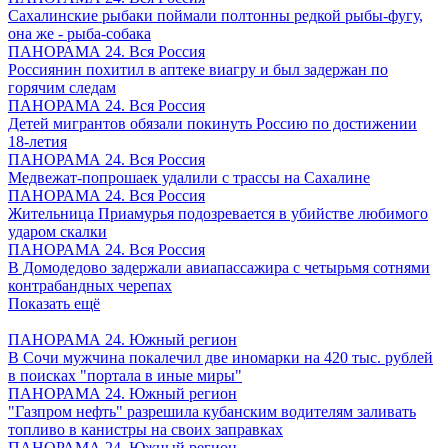
Сахалинские рыбаки поймали полтонны редкой рыбы-фугу,
она же - рыба-собака
ПАНОРАМА 24. Вся Россия
Россиянин похитил в аптеке виагру и был задержан по
горячим следам
ПАНОРАМА 24. Вся Россия
Детей мигрантов обязали покинуть Россию по достижении
18-летия
ПАНОРАМА 24. Вся Россия
Медвежат-попрошаек удалили с трассы на Сахалине
ПАНОРАМА 24. Вся Россия
Жительница Приамурья подозревается в убийстве любимого
ударом скалки
ПАНОРАМА 24. Вся Россия
В Домодедово задержали авиапассажира с четырьмя сотнями
контрабандных черепах
Показать ещё
ПАНОРАМА 24. Южный регион
В Сочи мужчина покалечил две иномарки на 420 тыс. рублей
в поисках "портала в иные миры"
ПАНОРАМА 24. Южный регион
"Газпром нефть" разрешила кубанским водителям заливать
топливо в канистры на своих заправках
ПАНОРАМА 24. Южный регион