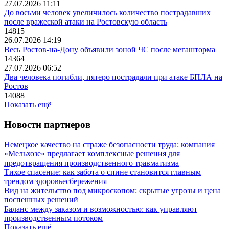
27.07.2026 11:11
До восьми человек увеличилось количество пострадавших
после вражеской атаки на Ростовскую область
14815
26.07.2026 14:19
Весь Ростов-на-Дону объявили зоной ЧС после мегашторма
14364
27.07.2026 06:52
Два человека погибли, пятеро пострадали при атаке БПЛА на
Ростов
14088
Показать ещё
Новости партнеров
Немецкое качество на страже безопасности труда: компания
«Мельхозе» предлагает комплексные решения для
предотвращения производственного травматизма
Тихое спасение: как забота о спине становится главным
трендом здоровьесбережения
Вид на жительство под микроскопом: скрытые угрозы и цена
поспешных решений
Баланс между заказом и возможностью: как управляют
производственным потоком
Показать ещё