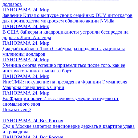
долларов
ПАНОРАМА 24. Мир
Завление Китая о выпуске своих серийных DUV-литографов
для производства микросхем обвалило акции NVidia
ПАНОРАМА 24. Мир
В США байкеры и квадроциклисты устроили беспредел на
дорогах Лонг-Айленда
ПАНОРАМА 24. Мир
Джедайский меч Люка Скайуокера продали с аукциона за
миллионы долларов
ПАНОРАМА 24. Мир
Ученица смогла успешно приземлиться после того, как ее
инструктор-пилот выпал за борт
ПАНОРАМА 24. Мир
ИноСМИ: покушение на президента Франции Эмманюэля
Макрона совершено в Сирии
ПАНОРАМА 24. Мир
Во Франции более 2 тыс. человек умерли за неделю от
аномального зноя
Показать ещё
ПАНОРАМА 24. Вся Россия
Суд в Москве запретил пенсионерке держать в квартире удава
и крокодила
ПАНОРАМА 24. Вся Россия