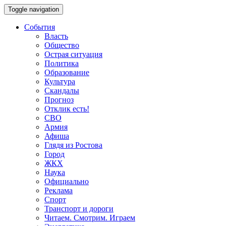
Toggle navigation
События
Власть
Общество
Острая ситуация
Политика
Образование
Культура
Скандалы
Прогноз
Отклик есть!
СВО
Армия
Афиша
Глядя из Ростова
Город
ЖКХ
Наука
Официально
Реклама
Спорт
Транспорт и дороги
Читаем. Смотрим. Играем