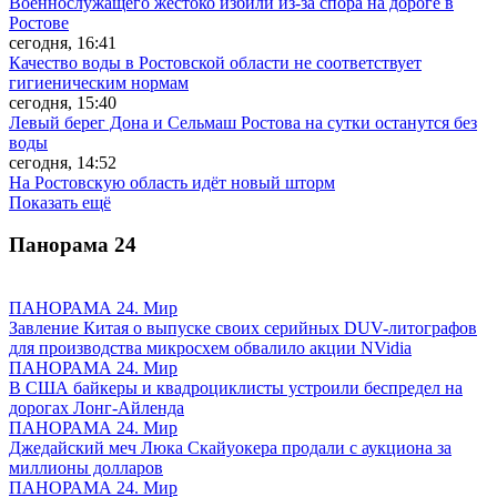
Военнослужащего жестоко избили из-за спора на дороге в
Ростове
сегодня, 16:41
Качество воды в Ростовской области не соответствует
гигиеническим нормам
сегодня, 15:40
Левый берег Дона и Сельмаш Ростова на сутки останутся без
воды
сегодня, 14:52
На Ростовскую область идёт новый шторм
Показать ещё
Панорама
24
ПАНОРАМА 24. Мир
Завление Китая о выпуске своих серийных DUV-литографов
для производства микросхем обвалило акции NVidia
ПАНОРАМА 24. Мир
В США байкеры и квадроциклисты устроили беспредел на
дорогах Лонг-Айленда
ПАНОРАМА 24. Мир
Джедайский меч Люка Скайуокера продали с аукциона за
миллионы долларов
ПАНОРАМА 24. Мир