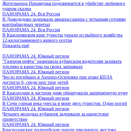
Жительница Приамурья подозревается в убийстве любимого
ударом скалки
ПАНОРАМА 24. Вся Россия
В Домодедово задержали авиапассажира с четырьмя сотнями
контрабандных черепах
ПАНОРАМА 24. Вся Россия
В Красноярском крае туристы украли из рыбного хозяйства
12-килограммового живого осетра
Показать ещё
ПАНОРАМА 24. Южный регион
"Газпром нефть" разрешила кубанским водителям заливать
топливо в канистры на своих заправках
ПАНОРАМА 24. Южный регион
Число погибших в Архипо-Осиповке при атаке БПЛА
достигло 6, среди них трое детей
ПАНОРАМА 24. Южный регион
В Краснодаре в частном доме обнаружили запрещенную пуму
ПАНОРАМА 24. Южный регион
В Сочи горная река унесла в море двух туристов. Один погиб
ПАНОРАМА 24. Южный регион
Четырех молодых кубанцев задержали за нацистское
приветствие
ПАНОРАМА 24. Южный регион
Краснодарские полицейские нашли школьницу, жестоко