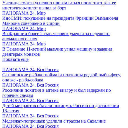
Ученица смогла успешно приземлиться после того, как ее
инструктор-пилот выпал за борт
ПАНОРАМА 24. Мир
ИноСМИ: покушение на президента Франции Эмманюэля
Макрона совершено в Сирии
ПАНОРАМА 24. Мир
Во Франции более 2 тыс. человек умерли за неделю от
аномального зноя
ПАНОРАМА 24. Мир
В Таиланде 11-летний мальчик угнал машину и задавил
девятерых монахов
Показать ещё
ПАНОРАМА 24. Вся Россия
Сахалинские рыбаки поймали полтонны редкой рыбы-фугу,
она же - рыба-собака
ПАНОРАМА 24. Вся Россия
Россиянин похитил в аптеке виагру и был задержан по
горячим следам
ПАНОРАМА 24. Вся Россия
Детей мигрантов обязали покинуть Россию по достижении
18-летия
ПАНОРАМА 24. Вся Россия
Медвежат-попрошаек удалили с трассы на Сахалине
ПАНОРАМА 24. Вся Россия