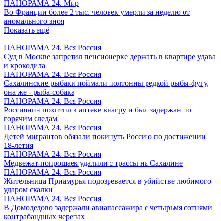
ПАНОРАМА 24. Мир
Во Франции более 2 тыс. человек умерли за неделю от
аномального зноя
Показать ещё
ПАНОРАМА 24. Вся Россия
Суд в Москве запретил пенсионерке держать в квартире удава
и крокодила
ПАНОРАМА 24. Вся Россия
Сахалинские рыбаки поймали полтонны редкой рыбы-фугу,
она же - рыба-собака
ПАНОРАМА 24. Вся Россия
Россиянин похитил в аптеке виагру и был задержан по
горячим следам
ПАНОРАМА 24. Вся Россия
Детей мигрантов обязали покинуть Россию по достижении
18-летия
ПАНОРАМА 24. Вся Россия
Медвежат-попрошаек удалили с трассы на Сахалине
ПАНОРАМА 24. Вся Россия
Жительница Приамурья подозревается в убийстве любимого
ударом скалки
ПАНОРАМА 24. Вся Россия
В Домодедово задержали авиапассажира с четырьмя сотнями
контрабандных черепах