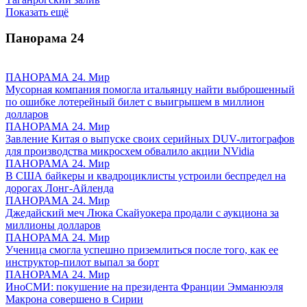
Показать ещё
Панорама
24
ПАНОРАМА 24. Мир
Мусорная компания помогла итальянцу найти выброшенный
по ошибке лотерейный билет с выигрышем в миллион
долларов
ПАНОРАМА 24. Мир
Завление Китая о выпуске своих серийных DUV-литографов
для производства микросхем обвалило акции NVidia
ПАНОРАМА 24. Мир
В США байкеры и квадроциклисты устроили беспредел на
дорогах Лонг-Айленда
ПАНОРАМА 24. Мир
Джедайский меч Люка Скайуокера продали с аукциона за
миллионы долларов
ПАНОРАМА 24. Мир
Ученица смогла успешно приземлиться после того, как ее
инструктор-пилот выпал за борт
ПАНОРАМА 24. Мир
ИноСМИ: покушение на президента Франции Эмманюэля
Макрона совершено в Сирии