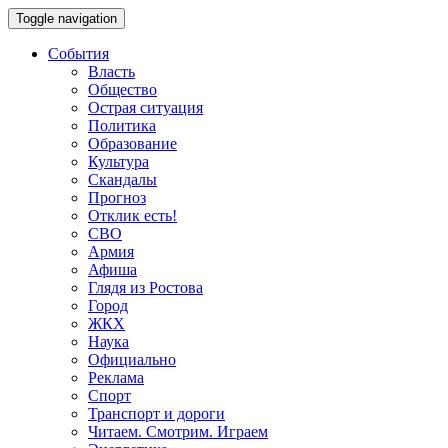
Toggle navigation
События
Власть
Общество
Острая ситуация
Политика
Образование
Культура
Скандалы
Прогноз
Отклик есть!
СВО
Армия
Афиша
Глядя из Ростова
Город
ЖКХ
Наука
Официально
Реклама
Спорт
Транспорт и дороги
Читаем. Смотрим. Играем