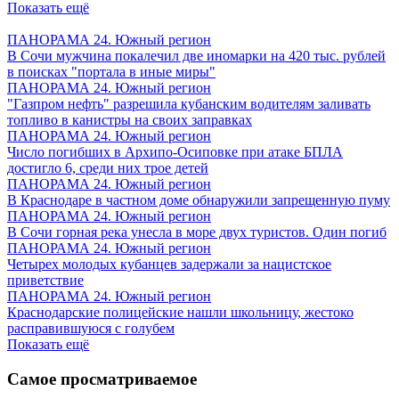
Показать ещё
ПАНОРАМА 24. Южный регион
В Сочи мужчина покалечил две иномарки на 420 тыс. рублей
в поисках "портала в иные миры"
ПАНОРАМА 24. Южный регион
"Газпром нефть" разрешила кубанским водителям заливать
топливо в канистры на своих заправках
ПАНОРАМА 24. Южный регион
Число погибших в Архипо-Осиповке при атаке БПЛА
достигло 6, среди них трое детей
ПАНОРАМА 24. Южный регион
В Краснодаре в частном доме обнаружили запрещенную пуму
ПАНОРАМА 24. Южный регион
В Сочи горная река унесла в море двух туристов. Один погиб
ПАНОРАМА 24. Южный регион
Четырех молодых кубанцев задержали за нацистское
приветствие
ПАНОРАМА 24. Южный регион
Краснодарские полицейские нашли школьницу, жестоко
расправившуюся с голубем
Показать ещё
Самое просматриваемое