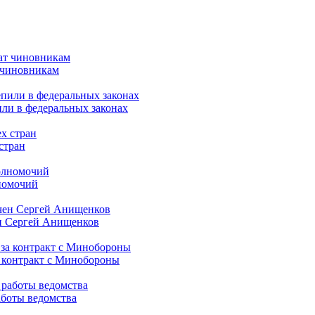
т чиновникам
или в федеральных законах
стран
лномочий
ен Сергей Анищенков
а контракт с Минобороны
работы ведомства