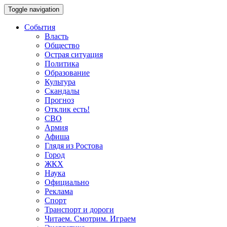
Toggle navigation
События
Власть
Общество
Острая ситуация
Политика
Образование
Культура
Скандалы
Прогноз
Отклик есть!
СВО
Армия
Афиша
Глядя из Ростова
Город
ЖКХ
Наука
Официально
Реклама
Спорт
Транспорт и дороги
Читаем. Смотрим. Играем