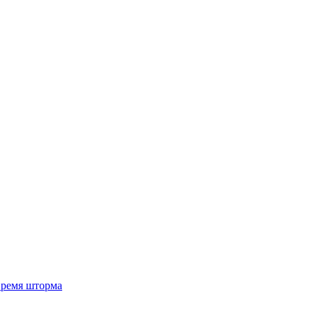
 время шторма