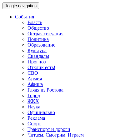
Toggle navigation
События
Власть
Общество
Острая ситуация
Политика
Образование
Культура
Скандалы
Прогноз
Отклик есть!
СВО
Армия
Афиша
Глядя из Ростова
Город
ЖКХ
Наука
Официально
Реклама
Спорт
Транспорт и дороги
Читаем. Смотрим. Играем