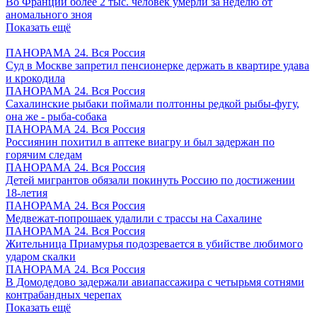
Во Франции более 2 тыс. человек умерли за неделю от
аномального зноя
Показать ещё
ПАНОРАМА 24. Вся Россия
Суд в Москве запретил пенсионерке держать в квартире удава
и крокодила
ПАНОРАМА 24. Вся Россия
Сахалинские рыбаки поймали полтонны редкой рыбы-фугу,
она же - рыба-собака
ПАНОРАМА 24. Вся Россия
Россиянин похитил в аптеке виагру и был задержан по
горячим следам
ПАНОРАМА 24. Вся Россия
Детей мигрантов обязали покинуть Россию по достижении
18-летия
ПАНОРАМА 24. Вся Россия
Медвежат-попрошаек удалили с трассы на Сахалине
ПАНОРАМА 24. Вся Россия
Жительница Приамурья подозревается в убийстве любимого
ударом скалки
ПАНОРАМА 24. Вся Россия
В Домодедово задержали авиапассажира с четырьмя сотнями
контрабандных черепах
Показать ещё