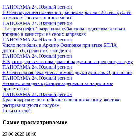
ПАНОРАМА 24. Южный регион
В Сочи мужчина покалечил две иномарки на 420 тыс. рублей
в поисках "портала в иные миры"
ПАНОРАМА 24. Южный регион
"Газпром нефть" разрешила кубанским водителям заливать
топливо в канистры на своих заправках
ПАНОРАМА 24. Южный регион
Число погибших в Архипо-Осиповке при атаке БПЛА
достигло 6, среди них трое детей
ПАНОРАМА 24. Южный регион
В Краснодаре в частном доме обнаружили запрещенную пуму
ПАНОРАМА 24. Южный регион
В Сочи горная река унесла в море двух туристов. Один погиб
ПАНОРАМА 24. Южный регион
Четырех молодых кубанцев задержали за нацистское
приветствие
ПАНОРАМА 24. Южный регион
Краснодарские полицейские нашли школьницу, жестоко
расправившуюся с голубем
Показать ещё
Самое просматриваемое
29.06.2026 18:48