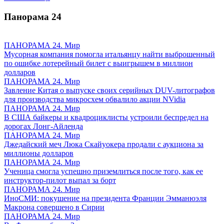
Панорама
24
ПАНОРАМА 24. Мир
Мусорная компания помогла итальянцу найти выброшенный
по ошибке лотерейный билет с выигрышем в миллион
долларов
ПАНОРАМА 24. Мир
Завление Китая о выпуске своих серийных DUV-литографов
для производства микросхем обвалило акции NVidia
ПАНОРАМА 24. Мир
В США байкеры и квадроциклисты устроили беспредел на
дорогах Лонг-Айленда
ПАНОРАМА 24. Мир
Джедайский меч Люка Скайуокера продали с аукциона за
миллионы долларов
ПАНОРАМА 24. Мир
Ученица смогла успешно приземлиться после того, как ее
инструктор-пилот выпал за борт
ПАНОРАМА 24. Мир
ИноСМИ: покушение на президента Франции Эмманюэля
Макрона совершено в Сирии
ПАНОРАМА 24. Мир