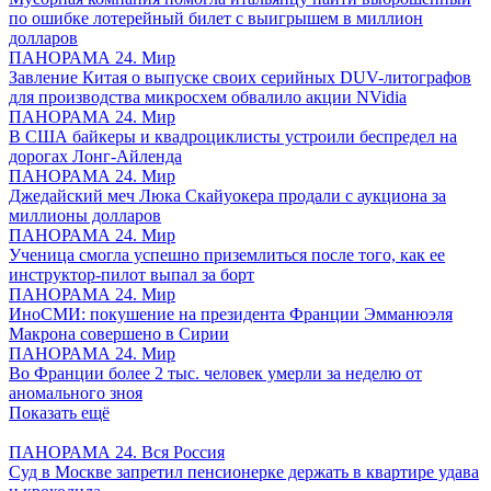
по ошибке лотерейный билет с выигрышем в миллион
долларов
ПАНОРАМА 24. Мир
Завление Китая о выпуске своих серийных DUV-литографов
для производства микросхем обвалило акции NVidia
ПАНОРАМА 24. Мир
В США байкеры и квадроциклисты устроили беспредел на
дорогах Лонг-Айленда
ПАНОРАМА 24. Мир
Джедайский меч Люка Скайуокера продали с аукциона за
миллионы долларов
ПАНОРАМА 24. Мир
Ученица смогла успешно приземлиться после того, как ее
инструктор-пилот выпал за борт
ПАНОРАМА 24. Мир
ИноСМИ: покушение на президента Франции Эмманюэля
Макрона совершено в Сирии
ПАНОРАМА 24. Мир
Во Франции более 2 тыс. человек умерли за неделю от
аномального зноя
Показать ещё
ПАНОРАМА 24. Вся Россия
Суд в Москве запретил пенсионерке держать в квартире удава