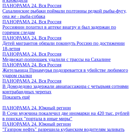
и крокодила
ПАНОРАМА 24. Вся Россия
Сахалинские рыбаки поймали полтонны редкой рыбы-фугу,
она же - рыба-собака
ПАНОРАМА 24. Вся Россия
Россиянин похитил в аптеке виагру и был задержан по
горячим следам
ПАНОРАМА 24. Вся Россия
Детей мигрантов обязали покинуть Россию по достижении
18-летия
ПАНОРАМА 24. Вся Россия
Медвежат-попрошаек удалили с трассы на Сахалине
ПАНОРАМА 24. Вся Россия
Жительница Приамурья подозревается в убийстве любимого
ударом скалки
ПАНОРАМА 24. Вся Россия
В Домодедово задержали авиапассажира с четырьмя сотнями
контрабандных черепах
Показать ещё
ПАНОРАМА 24. Южный регион
В Сочи мужчина покалечил две иномарки на 420 тыс. рублей
в поисках "портала в иные миры"
ПАНОРАМА 24. Южный регион
"Газпром нефть" разрешила кубанским водителям заливать