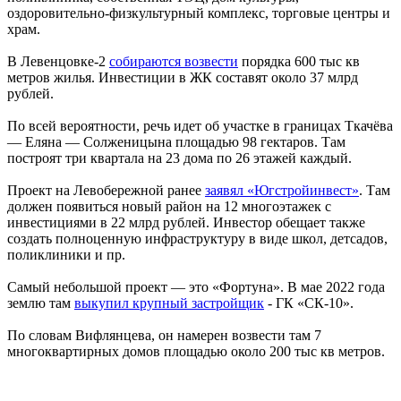
оздоровительно-физкультурный комплекс, торговые центры и
храм.
В Левенцовке-2
собираются возвести
порядка 600 тыс кв
метров жилья. Инвестиции в ЖК составят около 37 млрд
рублей.
По всей вероятности, речь идет об участке в границах Ткачёва
— Еляна — Солженицына площадью 98 гектаров. Там
построят три квартала на 23 дома по 26 этажей каждый.
Проект на Левобережной ранее
заявял «Югстройинвест»
. Там
должен появиться новый район на 12 многоэтажек с
инвестициями в 22 млрд рублей. Инвестор обещает также
создать полноценную инфраструктуру в виде школ, детсадов,
поликлиники и пр.
Самый небольшой проект — это «Фортуна». В мае 2022 года
землю там
выкупил крупный застройщик
- ГК «СК-10».
По словам Вифлянцева, он намерен возвести там 7
многоквартирных домов площадью около 200 тыс кв метров.