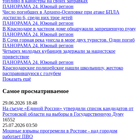
топливо в канистры на своих заправках
ПАНОРАМА 24. Южный регион
Число погибших в Архипо-Осиповке при атаке БПЛА
достигло 6, среди них трое детей
ПАНОРАМА 24. Южный регион
В Краснодаре в частном доме обнаружили запрещенную пуму
ПАНОРАМА 24. Южный регион
В Сочи горная река унесла в море двух туристов. Один погиб
ПАНОРАМА 24. Южный регион
Четырех молодых кубанцев задержали за нацистское
приветствие
ПАНОРАМА 24. Южный регион
Краснодарские полицейские нашли школьницу, жестоко
расправившуюся с голубем
Показать ещё
Самое просматриваемое
29.06.2026 18:48
На съезде «Единой России» утвердили список кандидатов от
Ростовской области на выборы в Государственную Думу
16552
25.07.2026 03:50
Мощные взрывы прогремели в Ростове - над городом
работает ПВО