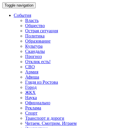
Toggle navigation
События
Власть
Общество
Острая ситуация
Политика
Образование
Культура
Скандалы
Прогноз
Отклик есть!
СВО
Армия
Афиша
Глядя из Ростова
Город
ЖКХ
Наука
Официально
Реклама
Спорт
Транспорт и дороги
Читаем. Смотрим. Играем