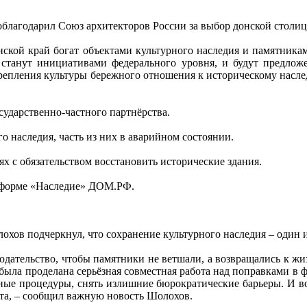
облагодарил Союз архитекторов России за выбор донской столиц
нской край богат объектами культурного наследия и памятникам
 станут инициативами федерального уровня, и будут предлож
епления культуры бережного отношения к историческому насле
осударственно-частного партнёрства.
го наследия, часть из них в аварийном состоянии.
ях с обязательством восстановить исторические здания.
тформе «Наследие» ДОМ.РФ.
хов подчеркнул, что сохранение культурного наследия – один и
одательство, чтобы памятники не ветшали, а возвращались к жиз
была проделана серьёзная совместная работа над поправками в 
онные процедуры, снять излишние бюрократические барьеры. И в
нта, – сообщил важную новость Шолохов.