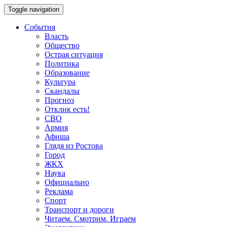
Toggle navigation
События
Власть
Общество
Острая ситуация
Политика
Образование
Культура
Скандалы
Прогноз
Отклик есть!
СВО
Армия
Афиша
Глядя из Ростова
Город
ЖКХ
Наука
Официально
Реклама
Спорт
Транспорт и дороги
Читаем. Смотрим. Играем