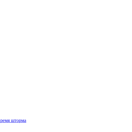
 время шторма