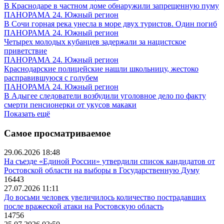
В Краснодаре в частном доме обнаружили запрещенную пуму
ПАНОРАМА 24. Южный регион
В Сочи горная река унесла в море двух туристов. Один погиб
ПАНОРАМА 24. Южный регион
Четырех молодых кубанцев задержали за нацистское
приветствие
ПАНОРАМА 24. Южный регион
Краснодарские полицейские нашли школьницу, жестоко
расправившуюся с голубем
ПАНОРАМА 24. Южный регион
В Адыгее следователи возбудили уголовное дело по факту
смерти пенсионерки от укусов макаки
Показать ещё
Самое просматриваемое
29.06.2026 18:48
На съезде «Единой России» утвердили список кандидатов от
Ростовской области на выборы в Государственную Думу
16443
27.07.2026 11:11
До восьми человек увеличилось количество пострадавших
после вражеской атаки на Ростовскую область
14756