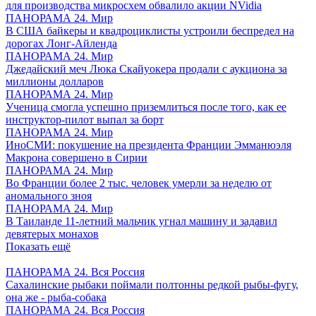
для производства микросхем обвалило акции NVidia
ПАНОРАМА 24. Мир
В США байкеры и квадроциклисты устроили беспредел на
дорогах Лонг-Айленда
ПАНОРАМА 24. Мир
Джедайский меч Люка Скайуокера продали с аукциона за
миллионы долларов
ПАНОРАМА 24. Мир
Ученица смогла успешно приземлиться после того, как ее
инструктор-пилот выпал за борт
ПАНОРАМА 24. Мир
ИноСМИ: покушение на президента Франции Эмманюэля
Макрона совершено в Сирии
ПАНОРАМА 24. Мир
Во Франции более 2 тыс. человек умерли за неделю от
аномального зноя
ПАНОРАМА 24. Мир
В Таиланде 11-летний мальчик угнал машину и задавил
девятерых монахов
Показать ещё
ПАНОРАМА 24. Вся Россия
Сахалинские рыбаки поймали полтонны редкой рыбы-фугу,
она же - рыба-собака
ПАНОРАМА 24. Вся Россия