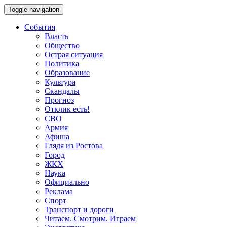
Toggle navigation
События
Власть
Общество
Острая ситуация
Политика
Образование
Культура
Скандалы
Прогноз
Отклик есть!
СВО
Армия
Афиша
Глядя из Ростова
Город
ЖКХ
Наука
Официально
Реклама
Спорт
Транспорт и дороги
Читаем. Смотрим. Играем