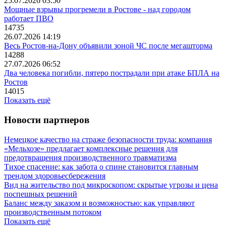
25.07.2026 03:50
Мощные взрывы прогремели в Ростове - над городом
работает ПВО
14735
26.07.2026 14:19
Весь Ростов-на-Дону объявили зоной ЧС после мегашторма
14288
27.07.2026 06:52
Два человека погибли, пятеро пострадали при атаке БПЛА на
Ростов
14015
Показать ещё
Новости партнеров
Немецкое качество на страже безопасности труда: компания
«Мельхозе» предлагает комплексные решения для
предотвращения производственного травматизма
Тихое спасение: как забота о спине становится главным
трендом здоровьесбережения
Вид на жительство под микроскопом: скрытые угрозы и цена
поспешных решений
Баланс между заказом и возможностью: как управляют
производственным потоком
Показать ещё