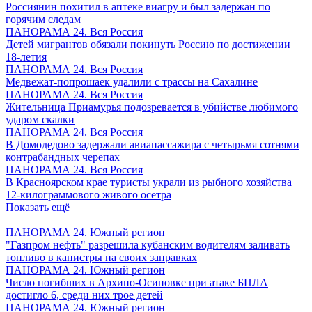
Россиянин похитил в аптеке виагру и был задержан по
горячим следам
ПАНОРАМА 24. Вся Россия
Детей мигрантов обязали покинуть Россию по достижении
18-летия
ПАНОРАМА 24. Вся Россия
Медвежат-попрошаек удалили с трассы на Сахалине
ПАНОРАМА 24. Вся Россия
Жительница Приамурья подозревается в убийстве любимого
ударом скалки
ПАНОРАМА 24. Вся Россия
В Домодедово задержали авиапассажира с четырьмя сотнями
контрабандных черепах
ПАНОРАМА 24. Вся Россия
В Красноярском крае туристы украли из рыбного хозяйства
12-килограммового живого осетра
Показать ещё
ПАНОРАМА 24. Южный регион
"Газпром нефть" разрешила кубанским водителям заливать
топливо в канистры на своих заправках
ПАНОРАМА 24. Южный регион
Число погибших в Архипо-Осиповке при атаке БПЛА
достигло 6, среди них трое детей
ПАНОРАМА 24. Южный регион