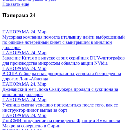
Показать ещё
Панорама
24
ПАНОРАМА 24. Мир
Мусорная компания помогла итальянцу найти выброшенный
по ошибке лотерейный билет с выигрышем в миллион
долларов
ПАНОРАМА 24. Мир
Завление Китая о выпуске своих серийных DUV-литографов
для производства микросхем обвалило акции NVidia
ПАНОРАМА 24. Мир
В США байкеры и квадроциклисты устроили беспредел на
дорогах Лонг-Айленда
ПАНОРАМА 24. Мир
Джедайский меч Люка Скайуокера продали с аукциона за
миллионы долларов
ПАНОРАМА 24. Мир
Ученица смогла успешно приземлиться после того, как ее
инструктор-пилот выпал за борт
ПАНОРАМА 24. Мир
ИноСМИ: покушение на президента Франции Эмманюэля
Макрона совершено в Сирии