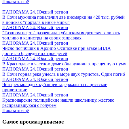
Показать ещё
ПАНОРАМА 24. Южный регион
В Сочи мужчина покалечил две иномарки на 420 тыс. рублей
в поисках "портала в иные миры"
ПАНОРАМА 24. Южный регион
"Газпром нефть" разрешила кубанским водителям заливать
топливо в канистры на своих заправках
ПАНОРАМА 24. Южный регион
Число погибших в Архипо-Осиповке при атаке БПЛА
достигло 6, среди них трое детей
ПАНОРАМА 24. Южный регион
В Краснодаре в частном доме обнаружили запрещенную пуму
ПАНОРАМА 24. Южный регион
В Сочи горная река унесла в море двух туристов. Один погиб
ПАНОРАМА 24. Южный регион
Четырех молодых кубанцев задержали за нацистское
приветствие
ПАНОРАМА 24. Южный регион
Краснодарские полицейские нашли школьницу, жестоко
расправившуюся с голубем
Показать ещё
Самое просматриваемое