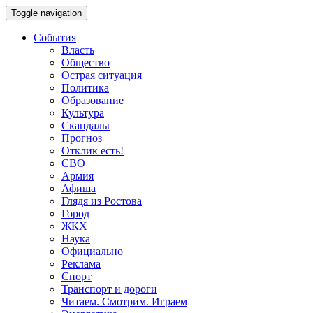
Toggle navigation
События
Власть
Общество
Острая ситуация
Политика
Образование
Культура
Скандалы
Прогноз
Отклик есть!
СВО
Армия
Афиша
Глядя из Ростова
Город
ЖКХ
Наука
Официально
Реклама
Спорт
Транспорт и дороги
Читаем. Смотрим. Играем