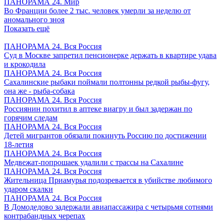
ПАНОРАМА 24. Мир
Во Франции более 2 тыс. человек умерли за неделю от
аномального зноя
Показать ещё
ПАНОРАМА 24. Вся Россия
Суд в Москве запретил пенсионерке держать в квартире удава
и крокодила
ПАНОРАМА 24. Вся Россия
Сахалинские рыбаки поймали полтонны редкой рыбы-фугу,
она же - рыба-собака
ПАНОРАМА 24. Вся Россия
Россиянин похитил в аптеке виагру и был задержан по
горячим следам
ПАНОРАМА 24. Вся Россия
Детей мигрантов обязали покинуть Россию по достижении
18-летия
ПАНОРАМА 24. Вся Россия
Медвежат-попрошаек удалили с трассы на Сахалине
ПАНОРАМА 24. Вся Россия
Жительница Приамурья подозревается в убийстве любимого
ударом скалки
ПАНОРАМА 24. Вся Россия
В Домодедово задержали авиапассажира с четырьмя сотнями
контрабандных черепах