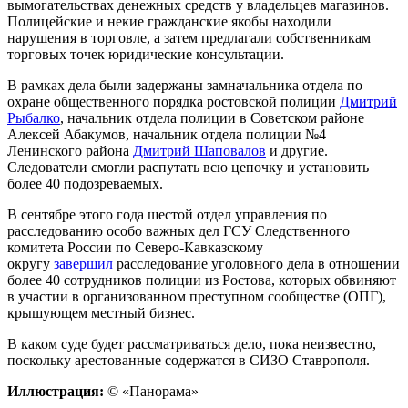
вымогательствах денежных средств у владельцев магазинов.
Полицейские и некие гражданские якобы находили
нарушения в торговле, а затем предлагали собственникам
торговых точек юридические консультации.
В рамках дела были задержаны замначальника отдела по
охране общественного порядка ростовской полиции
Дмитрий
Рыбалко
, начальник отдела полиции в Советском районе
Алексей Абакумов, начальник отдела полиции №4
Ленинского района
Дмитрий Шаповалов
и другие.
Следователи смогли распутать всю цепочку и установить
более 40 подозреваемых.
В сентябре этого года шестой отдел управления по
расследованию особо важных дел ГСУ Следственного
комитета России по Северо-Кавказскому
округу
завершил
расследование уголовного дела в отношении
более 40 сотрудников полиции из Ростова, которых обвиняют
в участии в организованном преступном сообществе (ОПГ),
крышующем местный бизнес.
В каком суде будет рассматриваться дело, пока неизвестно,
поскольку арестованные содержатся в СИЗО Ставрополя.
Иллюстрация:
© «Панорама»