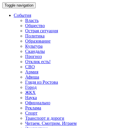
Toggle navigation
События
Власть
Общество
Острая ситуация
Политика
Образование
Культура
Скандалы
Прогноз
Отклик есть!
СВО
Армия
Афиша
Глядя из Ростова
Город
ЖКХ
Наука
Официально
Реклама
Спорт
Транспорт и дороги
Читаем. Смотрим. Играем