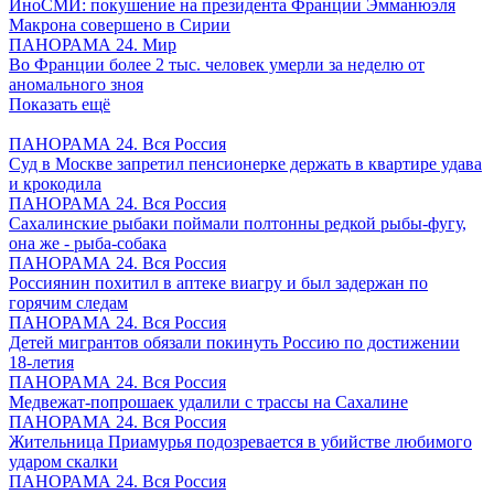
ИноСМИ: покушение на президента Франции Эмманюэля
Макрона совершено в Сирии
ПАНОРАМА 24. Мир
Во Франции более 2 тыс. человек умерли за неделю от
аномального зноя
Показать ещё
ПАНОРАМА 24. Вся Россия
Суд в Москве запретил пенсионерке держать в квартире удава
и крокодила
ПАНОРАМА 24. Вся Россия
Сахалинские рыбаки поймали полтонны редкой рыбы-фугу,
она же - рыба-собака
ПАНОРАМА 24. Вся Россия
Россиянин похитил в аптеке виагру и был задержан по
горячим следам
ПАНОРАМА 24. Вся Россия
Детей мигрантов обязали покинуть Россию по достижении
18-летия
ПАНОРАМА 24. Вся Россия
Медвежат-попрошаек удалили с трассы на Сахалине
ПАНОРАМА 24. Вся Россия
Жительница Приамурья подозревается в убийстве любимого
ударом скалки
ПАНОРАМА 24. Вся Россия