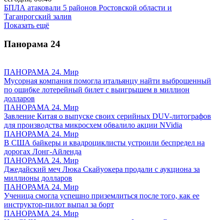
БПЛА атаковали 5 районов Ростовской области и
Таганрогский залив
Показать ещё
Панорама
24
ПАНОРАМА 24. Мир
Мусорная компания помогла итальянцу найти выброшенный
по ошибке лотерейный билет с выигрышем в миллион
долларов
ПАНОРАМА 24. Мир
Завление Китая о выпуске своих серийных DUV-литографов
для производства микросхем обвалило акции NVidia
ПАНОРАМА 24. Мир
В США байкеры и квадроциклисты устроили беспредел на
дорогах Лонг-Айленда
ПАНОРАМА 24. Мир
Джедайский меч Люка Скайуокера продали с аукциона за
миллионы долларов
ПАНОРАМА 24. Мир
Ученица смогла успешно приземлиться после того, как ее
инструктор-пилот выпал за борт
ПАНОРАМА 24. Мир