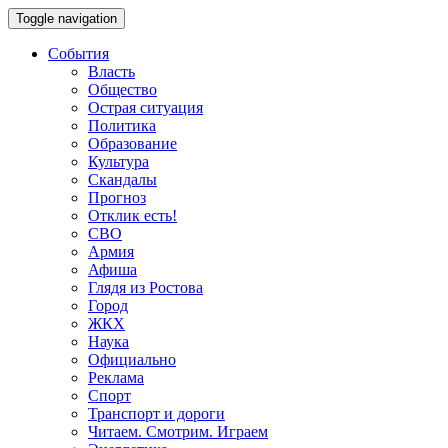
Toggle navigation
События
Власть
Общество
Острая ситуация
Политика
Образование
Культура
Скандалы
Прогноз
Отклик есть!
СВО
Армия
Афиша
Глядя из Ростова
Город
ЖКХ
Наука
Официально
Реклама
Спорт
Транспорт и дороги
Читаем. Смотрим. Играем