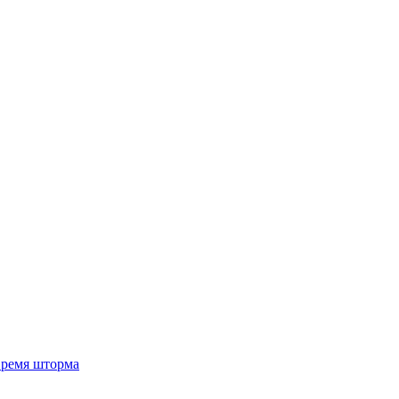
 время шторма