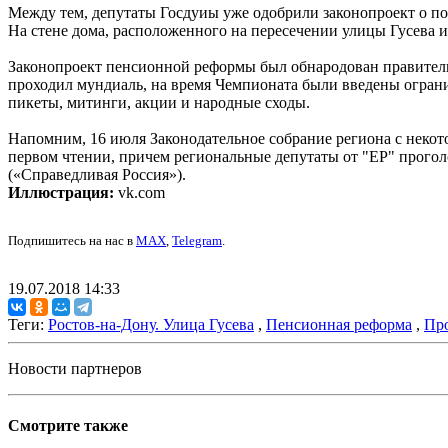
Между тем, депутаты Госдуиы уже одобрили законопроект о п
На стене дома, расположенного на пересечении улицы Гусева 
Законопроект пенсионной реформы был обнародован правительст
проходил мундиаль, на время Чемпионата были введены огранич
пикеты, митинги, акции и народные сходы.
Напомним, 16 июля Законодательное собрание региона с нек
первом чтении, причем региональные депутаты от "ЕР" прого
(«Справедливая Россия»).
Иллюстрация:
vk.com
Подпишитесь на нас в
MAX
,
Telegram
.
19.07.2018 14:33
Теги:
Ростов-на-Дону. Улица Гусева
,
Пенсионная реформа
,
Про
Новости партнеров
Смотрите также