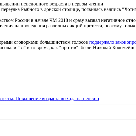
овышении пенсионного возраста в первом чтении
и переулка Рыбного в донской столице, появилась надпись "Хот
вом России в начале ЧМ-2018 и сразу вызвал негативное отноше
ения на проведения различных акций протеста, поэтому только с
оторыми оговорками большинством голосов
поддержало законопро
лосовали "за" в то время, как "против" были Николай Коломей
тесты. Повышение возраста выхода на пенсию