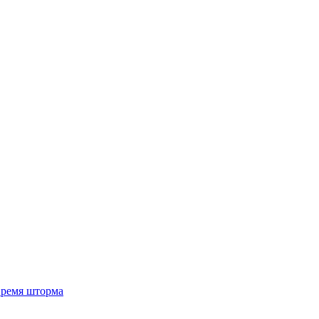
 время шторма