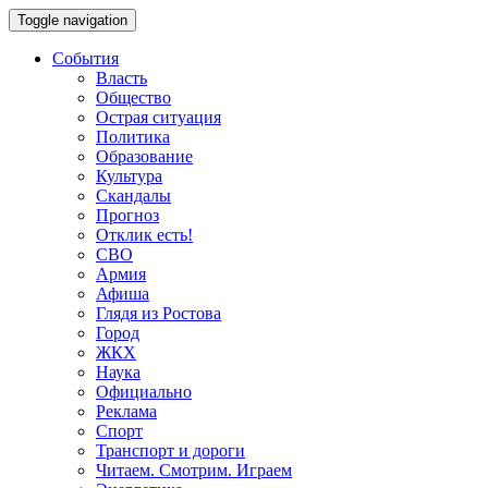
Toggle navigation
События
Власть
Общество
Острая ситуация
Политика
Образование
Культура
Скандалы
Прогноз
Отклик есть!
СВО
Армия
Афиша
Глядя из Ростова
Город
ЖКХ
Наука
Официально
Реклама
Спорт
Транспорт и дороги
Читаем. Смотрим. Играем