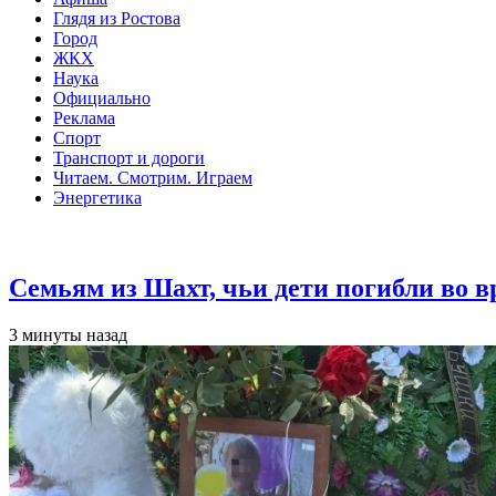
Глядя из Ростова
Город
ЖКХ
Наука
Официально
Реклама
Спорт
Транспорт и дороги
Читаем. Смотрим. Играем
Энергетика
Общество
Семьям из Шахт, чьи дети погибли во 
3 минуты назад