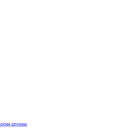
 время шторма