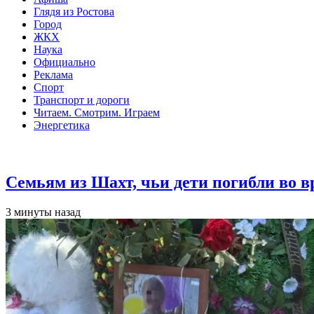
Глядя из Ростова
Город
ЖКХ
Наука
Официально
Реклама
Спорт
Транспорт и дороги
Читаем. Смотрим. Играем
Энергетика
Общество
Семьям из Шахт, чьи дети погибли во 
3 минуты назад