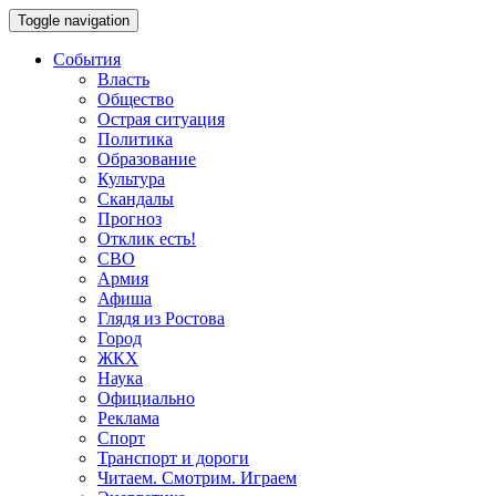
Toggle navigation
События
Власть
Общество
Острая ситуация
Политика
Образование
Культура
Скандалы
Прогноз
Отклик есть!
СВО
Армия
Афиша
Глядя из Ростова
Город
ЖКХ
Наука
Официально
Реклама
Спорт
Транспорт и дороги
Читаем. Смотрим. Играем