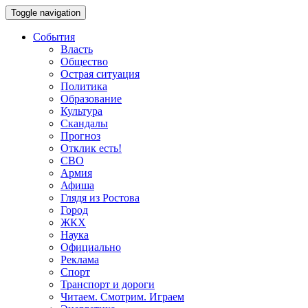
Toggle navigation
События
Власть
Общество
Острая ситуация
Политика
Образование
Культура
Скандалы
Прогноз
Отклик есть!
СВО
Армия
Афиша
Глядя из Ростова
Город
ЖКХ
Наука
Официально
Реклама
Спорт
Транспорт и дороги
Читаем. Смотрим. Играем