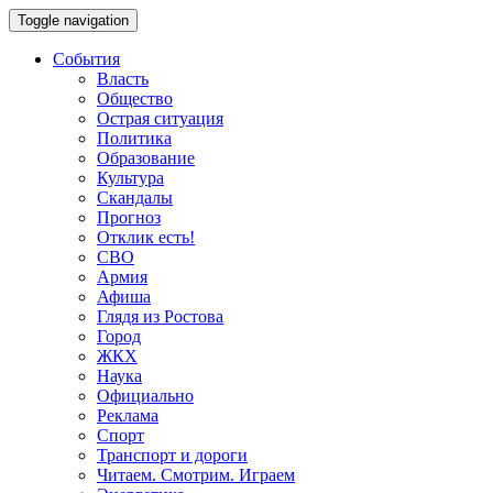
Toggle navigation
События
Власть
Общество
Острая ситуация
Политика
Образование
Культура
Скандалы
Прогноз
Отклик есть!
СВО
Армия
Афиша
Глядя из Ростова
Город
ЖКХ
Наука
Официально
Реклама
Спорт
Транспорт и дороги
Читаем. Смотрим. Играем