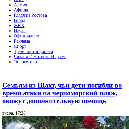
Армия
Афиша
Глядя из Ростова
Город
ЖКХ
Наука
Официально
Реклама
Спорт
Транспорт и дороги
Читаем. Смотрим. Играем
Энергетика
Общество
Семьям из Шахт, чьи дети погибли во
время атаки на черноморский пляж,
окажут дополнительную помощь
вчера, 17:28