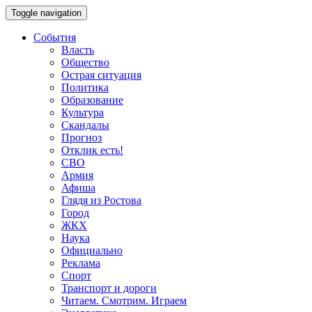
Toggle navigation
События
Власть
Общество
Острая ситуация
Политика
Образование
Культура
Скандалы
Прогноз
Отклик есть!
СВО
Армия
Афиша
Глядя из Ростова
Город
ЖКХ
Наука
Официально
Реклама
Спорт
Транспорт и дороги
Читаем. Смотрим. Играем