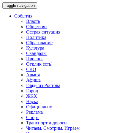
Toggle navigation
События
Власть
Общество
Острая ситуация
Политика
Образование
Культура
Скандалы
Прогноз
Отклик есть!
СВО
Армия
Афиша
Глядя из Ростова
Город
ЖКХ
Наука
Официально
Реклама
Спорт
Транспорт и дороги
Читаем. Смотрим. Играем