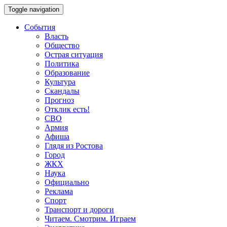
Toggle navigation
События
Власть
Общество
Острая ситуация
Политика
Образование
Культура
Скандалы
Прогноз
Отклик есть!
СВО
Армия
Афиша
Глядя из Ростова
Город
ЖКХ
Наука
Официально
Реклама
Спорт
Транспорт и дороги
Читаем. Смотрим. Играем