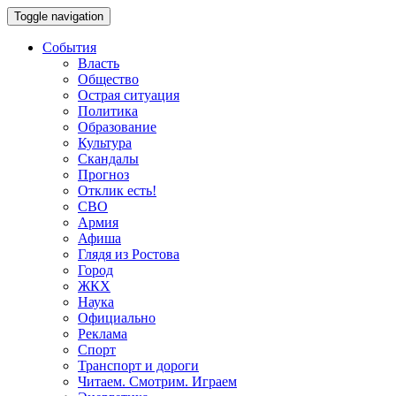
Toggle navigation
События
Власть
Общество
Острая ситуация
Политика
Образование
Культура
Скандалы
Прогноз
Отклик есть!
СВО
Армия
Афиша
Глядя из Ростова
Город
ЖКХ
Наука
Официально
Реклама
Спорт
Транспорт и дороги
Читаем. Смотрим. Играем