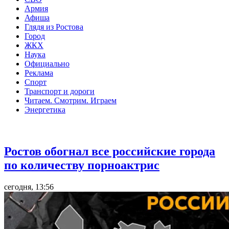
Армия
Афиша
Глядя из Ростова
Город
ЖКХ
Наука
Официально
Реклама
Спорт
Транспорт и дороги
Читаем. Смотрим. Играем
Энергетика
Общество
Ростов обогнал все российские города
по количеству порноактрис
сегодня, 13:56