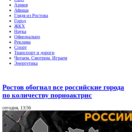
Армия
Афиша
Глядя из Ростова
Город
ЖКХ
Наука
Официально
Реклама
Спорт
Транспорт и дороги
Читаем. Смотрим. Играем
Энергетика
Общество
Ростов обогнал все российские города
по количеству порноактрис
сегодня, 13:56