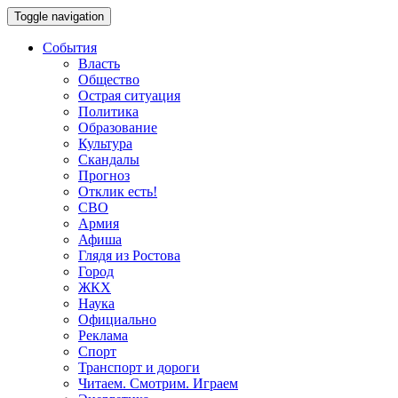
Toggle navigation
События
Власть
Общество
Острая ситуация
Политика
Образование
Культура
Скандалы
Прогноз
Отклик есть!
СВО
Армия
Афиша
Глядя из Ростова
Город
ЖКХ
Наука
Официально
Реклама
Спорт
Транспорт и дороги
Читаем. Смотрим. Играем