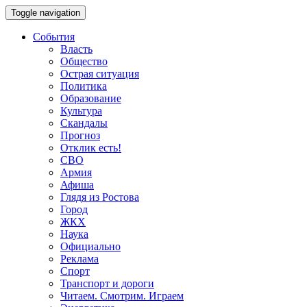
Toggle navigation
События
Власть
Общество
Острая ситуация
Политика
Образование
Культура
Скандалы
Прогноз
Отклик есть!
СВО
Армия
Афиша
Глядя из Ростова
Город
ЖКХ
Наука
Официально
Реклама
Спорт
Транспорт и дороги
Читаем. Смотрим. Играем