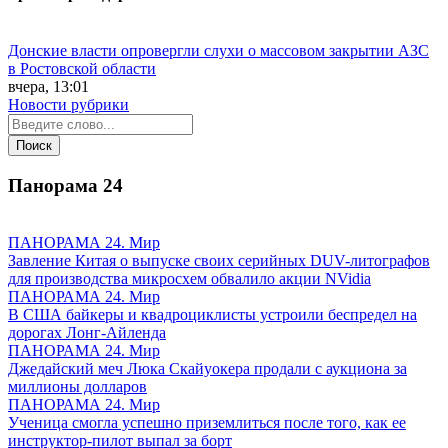
Донские власти опровергли слухи о массовом закрытии АЗС
в Ростовской области
вчера, 13:01
Новости рубрики
Панорама
24
ПАНОРАМА 24. Мир
Завление Китая о выпуске своих серийных DUV-литографов
для производства микросхем обвалило акции NVidia
ПАНОРАМА 24. Мир
В США байкеры и квадроциклисты устроили беспредел на
дорогах Лонг-Айленда
ПАНОРАМА 24. Мир
Джедайский меч Люка Скайуокера продали с аукциона за
миллионы долларов
ПАНОРАМА 24. Мир
Ученица смогла успешно приземлиться после того, как ее
инструктор-пилот выпал за борт