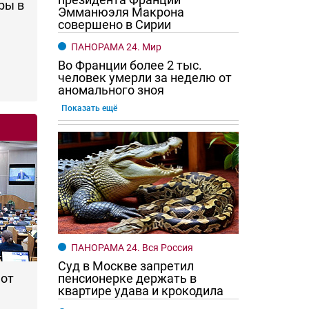
ры в
Эмманюэля Макрона
совершено в Сирии
ПАНОРАМА 24. Мир
Во Франции более 2 тыс.
человек умерли за неделю от
аномального зноя
Показать ещё
го хотят женщины?
Ростовчане смотрите в оба
ПАНОРАМА 24. Вся Россия
Суд в Москве запретил
 от
пенсионерке держать в
квартире удава и крокодила