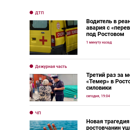
ДТП
Водитель в реа
авария с «пере
под Ростовом
1 минуту назад
Дежурная часть
Третий раз за 
«Темер» в Рост
силовики
сегодня, 19:04
ЧП
Новая трагедия
ростовчанин уш