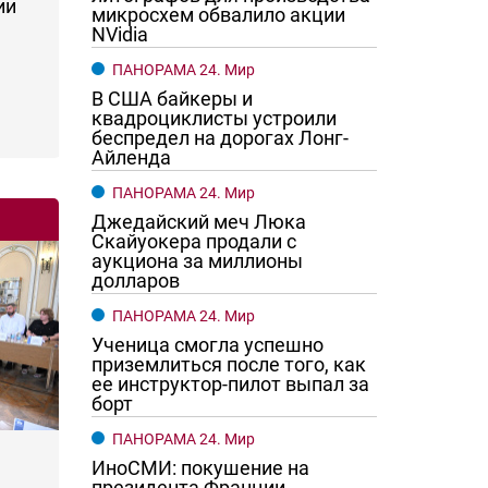
ии
микросхем обвалило акции
NVidia
ПАНОРАМА 24. Мир
В США байкеры и
квадроциклисты устроили
беспредел на дорогах Лонг-
Айленда
ПАНОРАМА 24. Мир
Джедайский меч Люка
Скайуокера продали с
аукциона за миллионы
долларов
ПАНОРАМА 24. Мир
Ученица смогла успешно
приземлиться после того, как
ее инструктор-пилот выпал за
борт
ПАНОРАМА 24. Мир
ИноСМИ: покушение на
президента Франции