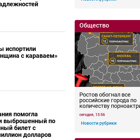
адлежностей
Общество
ы испортили
енщина с караваем»
Ростов обогнал все
российские города по
количеству порноактр
ания помогла
сегодня, 13:56
ти выброшенный по
Новости рубрики
ный билет с
иллион долларов