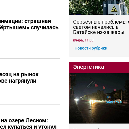
нимации: страшная
Серьёзные проблемы 
вёртышем» случилась
светом начались в
Батайске из-за жары
вчера, 11:09
Новости рубрики
Энергетика
месяц на рынок
ове нагрянули
 на озере Лесном:
ел купаться и утонул