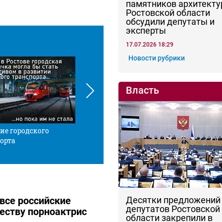
памятников архитекту
Ростовской области
обсудили депутаты и
эксперты
17.07.2026 18:29
Новости рубрики
Власть
ие городского
Красной нитью
Че
орта
Десятки предложений
 все российские
депутатов Ростовской
честву порноактрис
области закрепили в