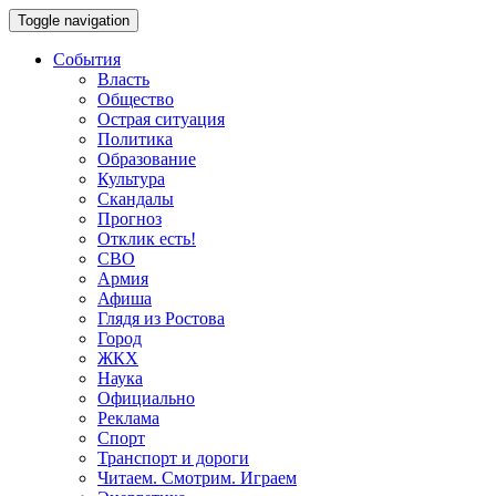
Toggle navigation
События
Власть
Общество
Острая ситуация
Политика
Образование
Культура
Скандалы
Прогноз
Отклик есть!
СВО
Армия
Афиша
Глядя из Ростова
Город
ЖКХ
Наука
Официально
Реклама
Спорт
Транспорт и дороги
Читаем. Смотрим. Играем