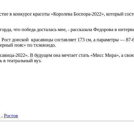
стие в конкурсе красоты «Королева Боспора-2022», который сост
горда, что победа досталась мне, - рассказала Федорова в интер
Рост донской красавицы составляет 173 см, а параметры — 87-
черный пояс» по тхэквондо.
савица-2022». В будущем она мечтает стать «Мисс Мира», а сво
 в театральный вуз.
и
,
Ростов