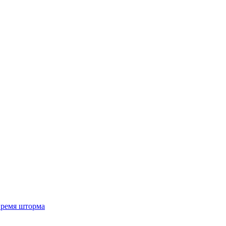
 время шторма