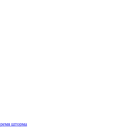
 время шторма