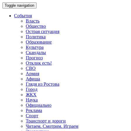
Toggle navigation
События
Власть
Общество
Острая ситуация
Политика
Образование
Культура
Скандалы
Прогноз
Отклик есть!
СВО
Армия
Афиша
Глядя из Ростова
Город
ЖКХ
Наука
Официально
Реклама
Спорт
Транспорт и дороги
Читаем. Смотрим. Играем