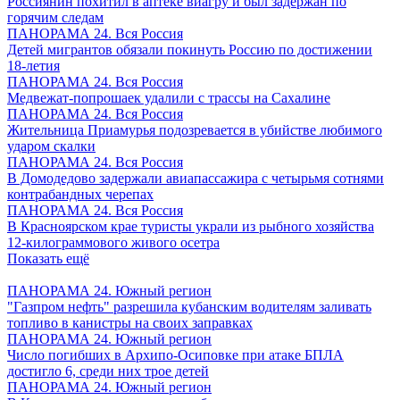
Россиянин похитил в аптеке виагру и был задержан по
горячим следам
ПАНОРАМА 24. Вся Россия
Детей мигрантов обязали покинуть Россию по достижении
18-летия
ПАНОРАМА 24. Вся Россия
Медвежат-попрошаек удалили с трассы на Сахалине
ПАНОРАМА 24. Вся Россия
Жительница Приамурья подозревается в убийстве любимого
ударом скалки
ПАНОРАМА 24. Вся Россия
В Домодедово задержали авиапассажира с четырьмя сотнями
контрабандных черепах
ПАНОРАМА 24. Вся Россия
В Красноярском крае туристы украли из рыбного хозяйства
12-килограммового живого осетра
Показать ещё
ПАНОРАМА 24. Южный регион
"Газпром нефть" разрешила кубанским водителям заливать
топливо в канистры на своих заправках
ПАНОРАМА 24. Южный регион
Число погибших в Архипо-Осиповке при атаке БПЛА
достигло 6, среди них трое детей
ПАНОРАМА 24. Южный регион