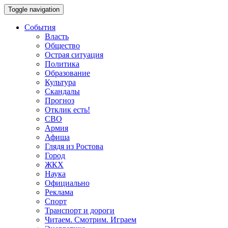
Toggle navigation
События
Власть
Общество
Острая ситуация
Политика
Образование
Культура
Скандалы
Прогноз
Отклик есть!
СВО
Армия
Афиша
Глядя из Ростова
Город
ЖКХ
Наука
Официально
Реклама
Спорт
Транспорт и дороги
Читаем. Смотрим. Играем