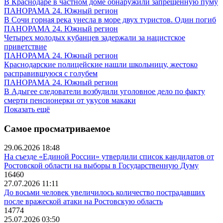
В Краснодаре в частном доме обнаружили запрещенную пуму
ПАНОРАМА 24. Южный регион
В Сочи горная река унесла в море двух туристов. Один погиб
ПАНОРАМА 24. Южный регион
Четырех молодых кубанцев задержали за нацистское
приветствие
ПАНОРАМА 24. Южный регион
Краснодарские полицейские нашли школьницу, жестоко
расправившуюся с голубем
ПАНОРАМА 24. Южный регион
В Адыгее следователи возбудили уголовное дело по факту
смерти пенсионерки от укусов макаки
Показать ещё
Самое просматриваемое
29.06.2026 18:48
На съезде «Единой России» утвердили список кандидатов от
Ростовской области на выборы в Государственную Думу
16460
27.07.2026 11:11
До восьми человек увеличилось количество пострадавших
после вражеской атаки на Ростовскую область
14774
25.07.2026 03:50