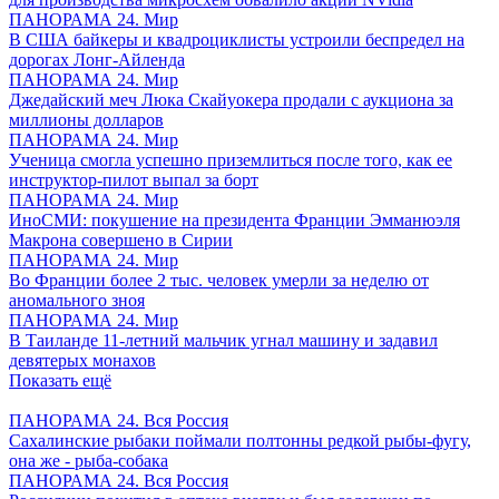
ПАНОРАМА 24. Мир
В США байкеры и квадроциклисты устроили беспредел на
дорогах Лонг-Айленда
ПАНОРАМА 24. Мир
Джедайский меч Люка Скайуокера продали с аукциона за
миллионы долларов
ПАНОРАМА 24. Мир
Ученица смогла успешно приземлиться после того, как ее
инструктор-пилот выпал за борт
ПАНОРАМА 24. Мир
ИноСМИ: покушение на президента Франции Эмманюэля
Макрона совершено в Сирии
ПАНОРАМА 24. Мир
Во Франции более 2 тыс. человек умерли за неделю от
аномального зноя
ПАНОРАМА 24. Мир
В Таиланде 11-летний мальчик угнал машину и задавил
девятерых монахов
Показать ещё
ПАНОРАМА 24. Вся Россия
Сахалинские рыбаки поймали полтонны редкой рыбы-фугу,
она же - рыба-собака
ПАНОРАМА 24. Вся Россия