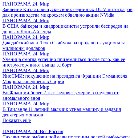
ПАНОРАМА 24. Мир
Завление Китая о выпуске своих серийных DUV-литографов
для производства микросхем обвалило акции NVidia
ПАНОРАМА 24. Мир
В США байкеры и квадроциклисты устроили беспредел на
дорогах Лонг-Айленда
ПАНОРАМА 24. Мир
Джедайский меч Люка Скайуокера продали с аукциона за
миллионы долларов
ПАНОРАМА 24. Мир
Ученица смогла успешно приземлиться после того, как ее
инструктор-пилот выпал за борт
ПАНОРАМА 24. Мир
ИноСМИ: покушение на президента Франции Эмманюэля
Макрона совершено в Сирии
ПАНОРАМА 24. Мир
Во Франции более 2 тыс. человек умерли за неделю от
аномального зноя
ПАНОРАМА 24. Мир
В Таиланде 11-летний мальчик угнал машину и задавил
девятерых монахов
Показать ещё
ПАНОРАМА 24. Вся Россия
Сахалинские рыбаки поймали полтонны редкой рыбы-фугу,