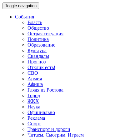
Toggle navigation
События
Власть
Общество
Острая ситуация
Политика
Образование
Культура
Скандалы
Прогноз
Отклик есть!
СВО
Армия
Афиша
Глядя из Ростова
Город
ЖКХ
Наука
Официально
Реклама
Спорт
Транспорт и дороги
Читаем. Смотрим. Играем