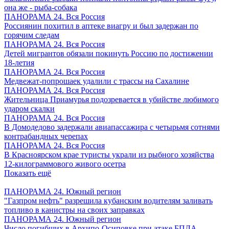
она же - рыба-собака
ПАНОРАМА 24. Вся Россия
Россиянин похитил в аптеке виагру и был задержан по
горячим следам
ПАНОРАМА 24. Вся Россия
Детей мигрантов обязали покинуть Россию по достижении
18-летия
ПАНОРАМА 24. Вся Россия
Медвежат-попрошаек удалили с трассы на Сахалине
ПАНОРАМА 24. Вся Россия
Жительница Приамурья подозревается в убийстве любимого
ударом скалки
ПАНОРАМА 24. Вся Россия
В Домодедово задержали авиапассажира с четырьмя сотнями
контрабандных черепах
ПАНОРАМА 24. Вся Россия
В Красноярском крае туристы украли из рыбного хозяйства
12-килограммового живого осетра
Показать ещё
ПАНОРАМА 24. Южный регион
"Газпром нефть" разрешила кубанским водителям заливать
топливо в канистры на своих заправках
ПАНОРАМА 24. Южный регион
Число погибших в Архипо-Осиповке при атаке БПЛА