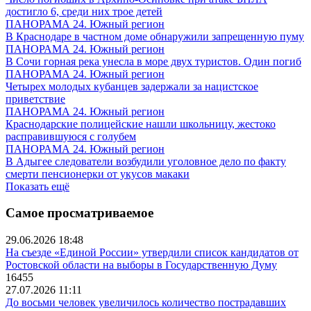
достигло 6, среди них трое детей
ПАНОРАМА 24. Южный регион
В Краснодаре в частном доме обнаружили запрещенную пуму
ПАНОРАМА 24. Южный регион
В Сочи горная река унесла в море двух туристов. Один погиб
ПАНОРАМА 24. Южный регион
Четырех молодых кубанцев задержали за нацистское
приветствие
ПАНОРАМА 24. Южный регион
Краснодарские полицейские нашли школьницу, жестоко
расправившуюся с голубем
ПАНОРАМА 24. Южный регион
В Адыгее следователи возбудили уголовное дело по факту
смерти пенсионерки от укусов макаки
Показать ещё
Самое просматриваемое
29.06.2026 18:48
На съезде «Единой России» утвердили список кандидатов от
Ростовской области на выборы в Государственную Думу
16455
27.07.2026 11:11
До восьми человек увеличилось количество пострадавших