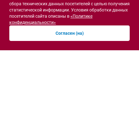
сбора технических данных посетителей с целью получения
статистической информации. Условия обработки данных
посетителей сайта описаны в
«Политике
Семьи героев СВО с временной регистрацией
конфиденциальности»
в Ростовской области смогут получить
земельный участок
Согласен (на)
30.07.2026 13:05
Новости рубрики
Острая ситуация