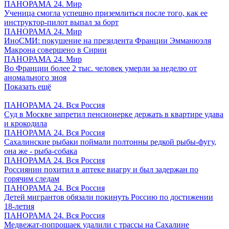
ПАНОРАМА 24. Мир
Ученица смогла успешно приземлиться после того, как ее
инструктор-пилот выпал за борт
ПАНОРАМА 24. Мир
ИноСМИ: покушение на президента Франции Эмманюэля
Макрона совершено в Сирии
ПАНОРАМА 24. Мир
Во Франции более 2 тыс. человек умерли за неделю от
аномального зноя
Показать ещё
ПАНОРАМА 24. Вся Россия
Суд в Москве запретил пенсионерке держать в квартире удава
и крокодила
ПАНОРАМА 24. Вся Россия
Сахалинские рыбаки поймали полтонны редкой рыбы-фугу,
она же - рыба-собака
ПАНОРАМА 24. Вся Россия
Россиянин похитил в аптеке виагру и был задержан по
горячим следам
ПАНОРАМА 24. Вся Россия
Детей мигрантов обязали покинуть Россию по достижении
18-летия
ПАНОРАМА 24. Вся Россия
Медвежат-попрошаек удалили с трассы на Сахалине