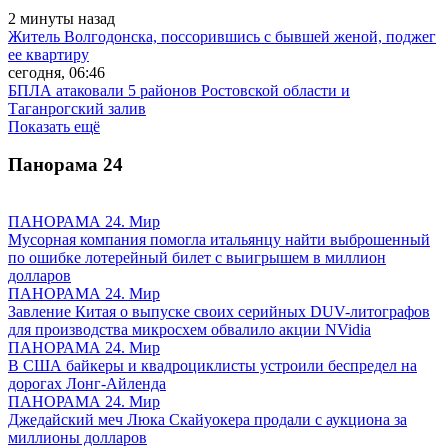
2 минуты назад
Житель Волгодонска, поссорившись с бывшей женой, поджег
ее квартиру
сегодня, 06:46
БПЛА атаковали 5 районов Ростовской области и
Таганрогский залив
Показать ещё
Панорама
24
ПАНОРАМА 24. Мир
Мусорная компания помогла итальянцу найти выброшенный
по ошибке лотерейный билет с выигрышем в миллион
долларов
ПАНОРАМА 24. Мир
Завление Китая о выпуске своих серийных DUV-литографов
для производства микросхем обвалило акции NVidia
ПАНОРАМА 24. Мир
В США байкеры и квадроциклисты устроили беспредел на
дорогах Лонг-Айленда
ПАНОРАМА 24. Мир
Джедайский меч Люка Скайуокера продали с аукциона за
миллионы долларов