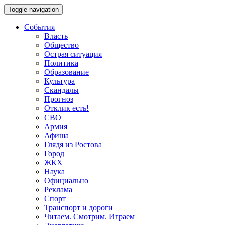
Toggle navigation
События
Власть
Общество
Острая ситуация
Политика
Образование
Культура
Скандалы
Прогноз
Отклик есть!
СВО
Армия
Афиша
Глядя из Ростова
Город
ЖКХ
Наука
Официально
Реклама
Спорт
Транспорт и дороги
Читаем. Смотрим. Играем