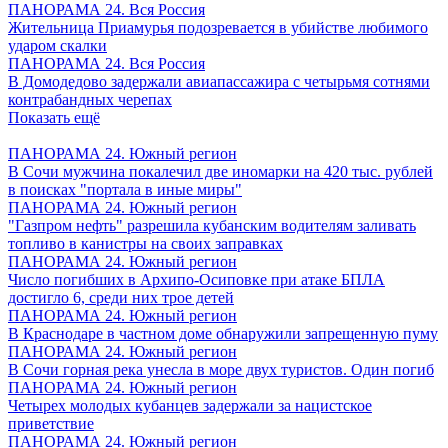
ПАНОРАМА 24. Вся Россия
Жительница Приамурья подозревается в убийстве любимого
ударом скалки
ПАНОРАМА 24. Вся Россия
В Домодедово задержали авиапассажира с четырьмя сотнями
контрабандных черепах
Показать ещё
ПАНОРАМА 24. Южный регион
В Сочи мужчина покалечил две иномарки на 420 тыс. рублей
в поисках "портала в иные миры"
ПАНОРАМА 24. Южный регион
"Газпром нефть" разрешила кубанским водителям заливать
топливо в канистры на своих заправках
ПАНОРАМА 24. Южный регион
Число погибших в Архипо-Осиповке при атаке БПЛА
достигло 6, среди них трое детей
ПАНОРАМА 24. Южный регион
В Краснодаре в частном доме обнаружили запрещенную пуму
ПАНОРАМА 24. Южный регион
В Сочи горная река унесла в море двух туристов. Один погиб
ПАНОРАМА 24. Южный регион
Четырех молодых кубанцев задержали за нацистское
приветствие
ПАНОРАМА 24. Южный регион