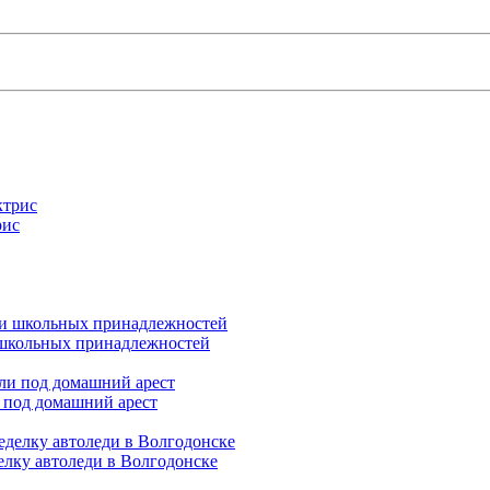
рис
и школьных принадлежностей
 под домашний арест
елку автоледи в Волгодонске