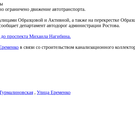
ты
нно ограничено движение автотранспорта.
улицами Образцовой и Активной, а также на перекрестке Образц
сообщает департамент автодорог администрации Ростова.
3 до проспекта Михаила Нагибина.
 Еременко
в связи со строительством канализационного коллектор
Турмалиновская
,
Улица Еременко