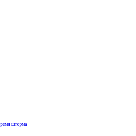
 время шторма