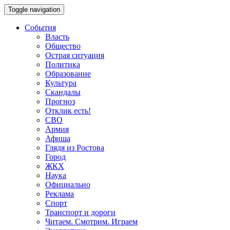
Toggle navigation
События
Власть
Общество
Острая ситуация
Политика
Образование
Культура
Скандалы
Прогноз
Отклик есть!
СВО
Армия
Афиша
Глядя из Ростова
Город
ЖКХ
Наука
Официально
Реклама
Спорт
Транспорт и дороги
Читаем. Смотрим. Играем