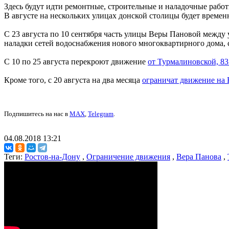
Здесь будут идти ремонтные, строительные и наладочные рабо
В августе на нескольких улицах донской столицы будет време
С 23 августа по 10 сентября часть улицы Веры Пановой между 
наладки сетей водоснабжения нового многоквартирного дома, 
С 10 по 25 августа перекроют движение
от Турмалиновской, 8
Кроме того, с 20 августа на два месяца
ограничат движение на
Подпишитесь на нас в
MAX
,
Telegram
.
04.08.2018 13:21
Теги:
Ростов-на-Дону
,
Ограничение движения
,
Вера Панова
,