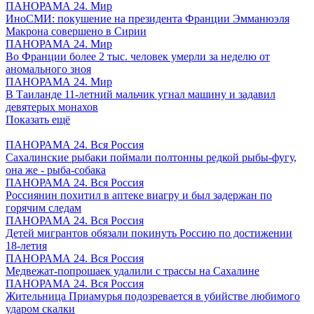
ПАНОРАМА 24. Мир
ИноСМИ: покушение на президента Франции Эмманюэля
Макрона совершено в Сирии
ПАНОРАМА 24. Мир
Во Франции более 2 тыс. человек умерли за неделю от
аномального зноя
ПАНОРАМА 24. Мир
В Таиланде 11-летний мальчик угнал машину и задавил
девятерых монахов
Показать ещё
ПАНОРАМА 24. Вся Россия
Сахалинские рыбаки поймали полтонны редкой рыбы-фугу,
она же - рыба-собака
ПАНОРАМА 24. Вся Россия
Россиянин похитил в аптеке виагру и был задержан по
горячим следам
ПАНОРАМА 24. Вся Россия
Детей мигрантов обязали покинуть Россию по достижении
18-летия
ПАНОРАМА 24. Вся Россия
Медвежат-попрошаек удалили с трассы на Сахалине
ПАНОРАМА 24. Вся Россия
Жительница Приамурья подозревается в убийстве любимого
ударом скалки