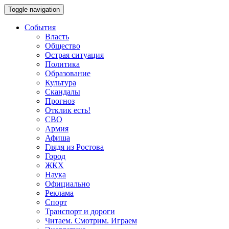
Toggle navigation
События
Власть
Общество
Острая ситуация
Политика
Образование
Культура
Скандалы
Прогноз
Отклик есть!
СВО
Армия
Афиша
Глядя из Ростова
Город
ЖКХ
Наука
Официально
Реклама
Спорт
Транспорт и дороги
Читаем. Смотрим. Играем