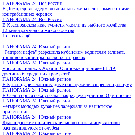
ПАНОРАМА 24. Вся Россия
В Домодедово задержали авиапассажира с четырьмя сотнями
контрабандных черепах
ПАНОРАМА 24. Вся Россия
В Красноярском крае туристы украли из рыбного хозяйства
12-килограммового живого осетра
Показать ещё
ПАНОРАМА 24. Южный регион
"Газпром нефть" разрешила кубанским водителям заливать
топливо в канистры на своих заправках
ПАНОРАМА 24. Южный регион
Число погибших в Архипо-Осиповке при атаке БПЛА
достигло 6, среди них трое детей
ПАНОРАМА 24. Южный регион
В Краснодаре в частном доме обнаружили запрещенную пуму
ПАНОРАМА 24. Южный регион
В Сочи горная река унесла в море двух туристов. Один погиб
ПАНОРАМА 24. Южный регион
Четырех молодых кубанцев задержали за нацистское
приветствие
ПАНОРАМА 24. Южный регион
Краснодарские полицейские нашли школьницу, жестоко
расправившуюся с голубем
ПАНОРАМА 24. Южный регион