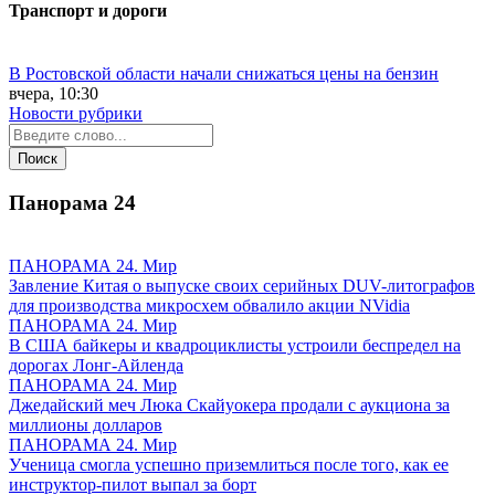
Транспорт и дороги
В Ростовской области начали снижаться цены на бензин
вчера, 10:30
Новости рубрики
Панорама
24
ПАНОРАМА 24. Мир
Завление Китая о выпуске своих серийных DUV-литографов
для производства микросхем обвалило акции NVidia
ПАНОРАМА 24. Мир
В США байкеры и квадроциклисты устроили беспредел на
дорогах Лонг-Айленда
ПАНОРАМА 24. Мир
Джедайский меч Люка Скайуокера продали с аукциона за
миллионы долларов
ПАНОРАМА 24. Мир
Ученица смогла успешно приземлиться после того, как ее
инструктор-пилот выпал за борт