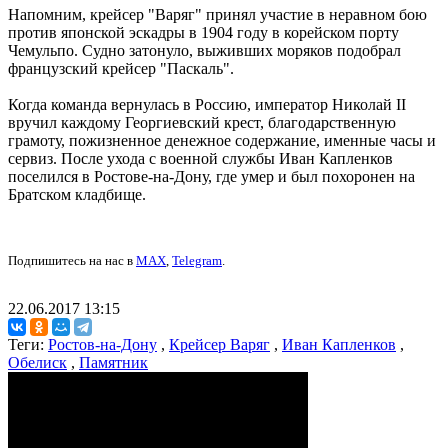
Напомним, крейсер "Варяг" принял участие в неравном бою
против японской эскадры в 1904 году в корейском порту
Чемульпо. Судно затонуло, выживших моряков подобрал
французский крейсер "Паскаль".
Когда команда вернулась в Россию, император Николай II
вручил каждому Георгиевский крест, благодарственную
грамоту, пожизненное денежное содержание, именные часы и
сервиз. После ухода с военной службы Иван Капленков
поселился в Ростове-на-Дону, где умер и был похоронен на
Братском кладбище.
Подпишитесь на нас в
MAX
,
Telegram
.
22.06.2017 13:15
Теги:
Ростов-на-Дону
,
Крейсер Варяг
,
Иван Капленков
,
Обелиск
,
Памятник