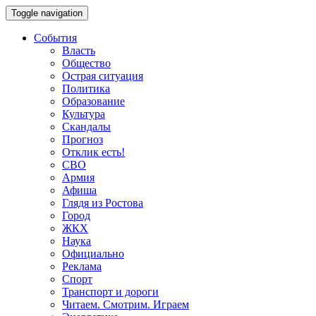
Toggle navigation
События
Власть
Общество
Острая ситуация
Политика
Образование
Культура
Скандалы
Прогноз
Отклик есть!
СВО
Армия
Афиша
Глядя из Ростова
Город
ЖКХ
Наука
Официально
Реклама
Спорт
Транспорт и дороги
Читаем. Смотрим. Играем