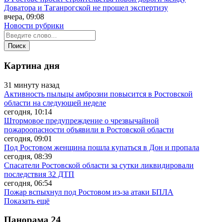
Доватора и Таганрогской не прошел экспертизу
вчера, 09:08
Новости рубрики
Картина дня
31 минуту назад
Активность пыльцы амброзии повысится в Ростовской
области на следующей неделе
сегодня, 10:14
Штормовое предупреждение о чрезвычайной
пожароопасности объявили в Ростовской области
сегодня, 09:01
Под Ростовом женщина пошла купаться в Дон и пропала
сегодня, 08:39
Спасатели Ростовской области за сутки ликвидировали
последствия 32 ДТП
сегодня, 06:54
Пожар вспыхнул под Ростовом из-за атаки БПЛА
Показать ещё
Панорама
24