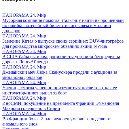
ПАНОРАМА 24. Мир
Мусорная компания помогла итальянцу найти выброшенный
по ошибке лотерейный билет с выигрышем в миллион
долларов
ПАНОРАМА 24. Мир
Завление Китая о выпуске своих серийных DUV-литографов
для производства микросхем обвалило акции NVidia
ПАНОРАМА 24. Мир
В США байкеры и квадроциклисты устроили беспредел на
дорогах Лонг-Айленда
ПАНОРАМА 24. Мир
Джедайский меч Люка Скайуокера продали с аукциона за
миллионы долларов
ПАНОРАМА 24. Мир
Ученица смогла успешно приземлиться после того, как ее
инструктор-пилот выпал за борт
ПАНОРАМА 24. Мир
ИноСМИ: покушение на президента Франции Эмманюэля
Макрона совершено в Сирии
ПАНОРАМА 24. Мир
Во Франции более 2 тыс. человек умерли за неделю от
аномального зноя