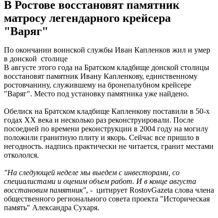
В Ростове восстановят памятник
матросу легендарного крейсера
"Варяг"
По окончании воинской службы Иван Капленков жил и умер
в донской столице
В августе этого года на Братском кладбище донской столицы
восстановят памятник Ивану Капленкову, единственному
ростовчанину, служившему на бронепалубном крейсере
"Варяг". Место под установку памятника уже найдено.
Обелиск на Братском кладбище Капленкову поставили в 50-х
годах ХХ века и несколько раз реконструировали. После
посоедней по времени реконструкции в 2004 году на могилу
положили гранитную плиту и якорь. Сейчас все пришло в
негодность. надпись практически не читается, гранит местами
откололся.
"На следующей неделе мы выедем с инвесторами, со
специалистами и оценим объем работ. И в конце августа
восстановим памятник"
, - цитирует RostovGazeta слова члена
общественного регионального совета проекта "Историческая
память" Александра Сухаря.