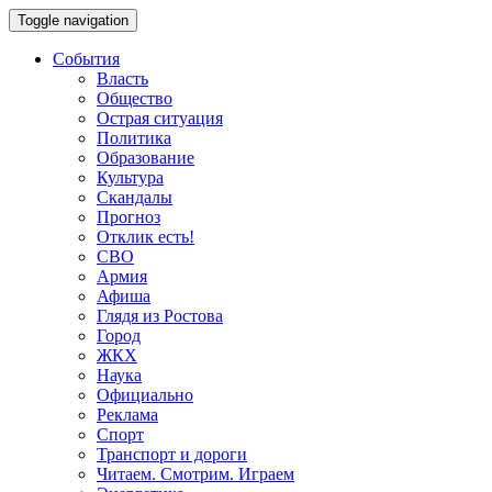
Toggle navigation
События
Власть
Общество
Острая ситуация
Политика
Образование
Культура
Скандалы
Прогноз
Отклик есть!
СВО
Армия
Афиша
Глядя из Ростова
Город
ЖКХ
Наука
Официально
Реклама
Спорт
Транспорт и дороги
Читаем. Смотрим. Играем