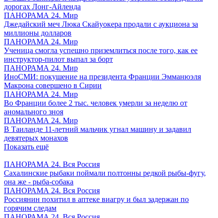
дорогах Лонг-Айленда
ПАНОРАМА 24. Мир
Джедайский меч Люка Скайуокера продали с аукциона за
миллионы долларов
ПАНОРАМА 24. Мир
Ученица смогла успешно приземлиться после того, как ее
инструктор-пилот выпал за борт
ПАНОРАМА 24. Мир
ИноСМИ: покушение на президента Франции Эмманюэля
Макрона совершено в Сирии
ПАНОРАМА 24. Мир
Во Франции более 2 тыс. человек умерли за неделю от
аномального зноя
ПАНОРАМА 24. Мир
В Таиланде 11-летний мальчик угнал машину и задавил
девятерых монахов
Показать ещё
ПАНОРАМА 24. Вся Россия
Сахалинские рыбаки поймали полтонны редкой рыбы-фугу,
она же - рыба-собака
ПАНОРАМА 24. Вся Россия
Россиянин похитил в аптеке виагру и был задержан по
горячим следам
ПАНОРАМА 24. Вся Россия