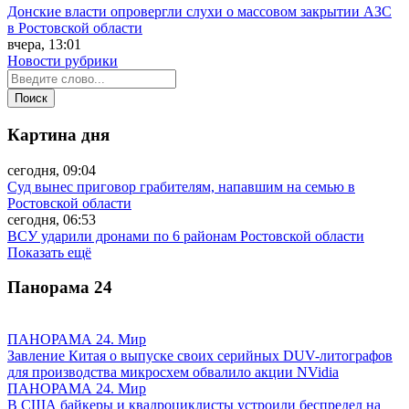
Донские власти опровергли слухи о массовом закрытии АЗС
в Ростовской области
вчера, 13:01
Новости рубрики
Картина дня
сегодня, 09:04
Суд вынес приговор грабителям, напавшим на семью в
Ростовской области
сегодня, 06:53
ВСУ ударили дронами по 6 районам Ростовской области
Показать ещё
Панорама
24
ПАНОРАМА 24. Мир
Завление Китая о выпуске своих серийных DUV-литографов
для производства микросхем обвалило акции NVidia
ПАНОРАМА 24. Мир
В США байкеры и квадроциклисты устроили беспредел на