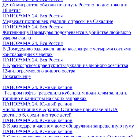
Детей мигрантов обязали покинуть Россию по достижении
18-летия
ПАНОРАМА 24. Вся Россия
Медвежат-попрошаек удалили с трассы на Сахалине
ПАНОРАМА 24. Вся Россия
Жительница Приамурья подозревается в убийстве любимого
ударом скалки
ПАНОРАМА 24. Вся Россия
В Домодедово задержали авиапассажира с четырьмя сотнями
контрабандных черепах
ПАНОРАМА 24. Вся Россия
В Красноярском крае туристы украли из рыбного хозяйства
12-килограммового живого осетра
Показать ещё
ПАНОРАМА 24. Южный регион
"Газпром нефть" разрешила кубанским водителям заливать
топливо в канистры на своих заправках
ПАНОРАМА 24. Южный регион
Число погибших в Архипо-Осиповке при атаке БПЛА
достигло 6, среди них трое детей
ПАНОРАМА 24. Южный регион
В Краснодаре в частном доме обнаружили запрещенную пуму
ПАНОРАМА 24. Южный регион
В Сочи горная река унесла в море двух туристов. Один погиб