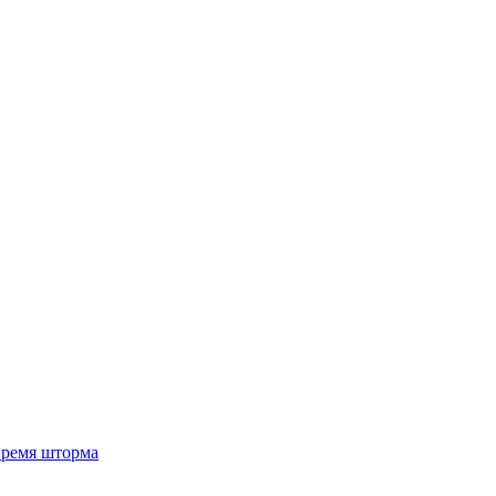
 время шторма