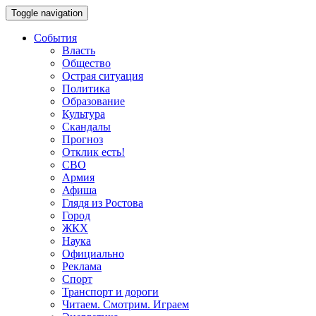
Toggle navigation
События
Власть
Общество
Острая ситуация
Политика
Образование
Культура
Скандалы
Прогноз
Отклик есть!
СВО
Армия
Афиша
Глядя из Ростова
Город
ЖКХ
Наука
Официально
Реклама
Спорт
Транспорт и дороги
Читаем. Смотрим. Играем